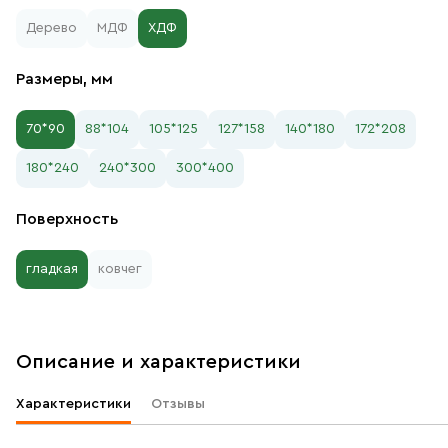
Дерево
МДФ
ХДФ
Размеры, мм
70*90
88*104
105*125
127*158
140*180
172*208
180*240
240*300
300*400
Поверхность
гладкая
ковчег
Описание и характеристики
Характеристики
Отзывы