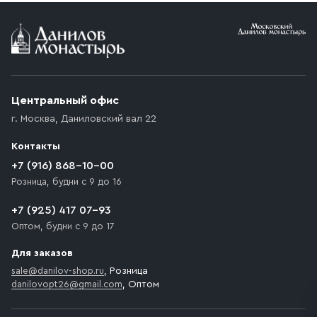
Условия доставки
Приобретённый товар доставляется до подъезда
(калитки дачи или ворот частного дома). Если
возникают препятствия для подъезда автомобиля,
Центральный офис
доставка осуществляется до ближайшего места,
г. Москва
,
Даниловский вал 22
которое максимально близко к месту запланированной
разгрузки товара и не нарушает правила дорожного
Контакты
движения. Если на территории места назначения
доставки предусмотрен платный въезд, то Покупателю
+7 (916) 868-10-00
необходимо компенсировать стоимость въезда
Розница, будни с 9 до 16
транспортного средства.
+7 (925) 417 07-93
Оптом, будни с 9 до 17
Для заказов
sale@danilov-shop.ru
, Розница
danilovopt26@gmail.com
, Оптом