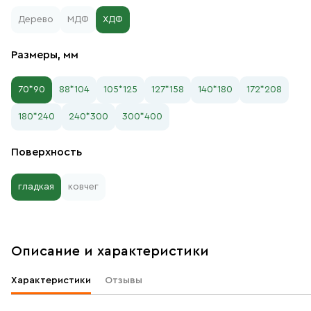
Дерево
МДФ
ХДФ
Размеры, мм
70*90
88*104
105*125
127*158
140*180
172*208
180*240
240*300
300*400
Поверхность
гладкая
ковчег
Описание и характеристики
Характеристики
Отзывы