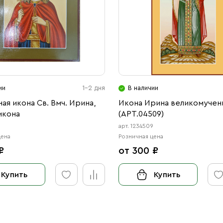
ии
1-2 дня
В наличии
ая икона Св. Вмч. Ирина,
Икона Ирина великомучен
икона
(АРТ.04509)
арт. 1234509
цена
Розничная цена
₽
от 300 ₽
Купить
Купить