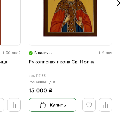
1-30 дней
В наличии
1-2 дня
В н
ица
Рукописная икона Св. Ирина
Икона
арт. 112135
арт. 123
Розничная цена
Розничн
15 000 ₽
от 3
Купить