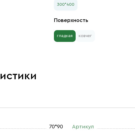
300*400
Поверхность
гладкая
ковчег
ристики
70*90
Артикул