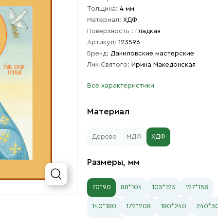
Толщина:
4 мм
Материал:
ХДФ
Поверхность :
гладкая
Артикул:
123596
Бренд:
Даниловские мастерские
Лик Святого:
Ирина Македонская
Все характеристики
Материал
Дерево
МДФ
ХДФ
Размеры, мм
70*90
88*104
105*125
127*158
140*180
172*208
180*240
240*3