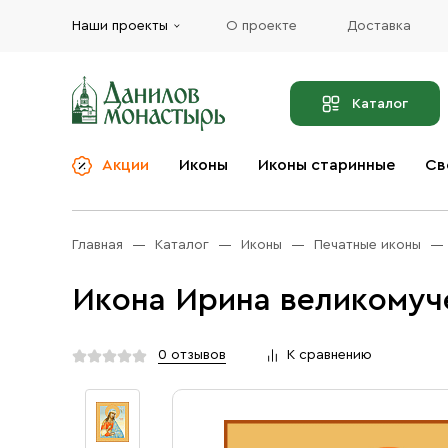
Наши проекты
О проекте
Доставка
Каталог
Акции
Иконы
Иконы старинные
Св
О компании
Благовония
Бренды
Богослужебная и
Главная
Каталог
Иконы
Печатные иконы
Церковная утварь
Доставка
Иконы
Икона Ирина великомуч
Услуги
Масло
Акции
Оплата
0 отзывов
К сравнению
Православные подарки
Контакты
Разное