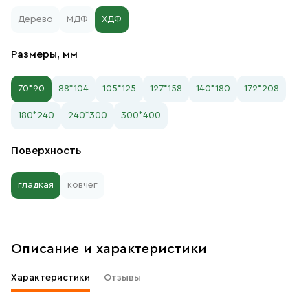
Дерево
МДФ
ХДФ
Размеры, мм
70*90
88*104
105*125
127*158
140*180
172*208
180*240
240*300
300*400
Поверхность
гладкая
ковчег
Описание и характеристики
Характеристики
Отзывы