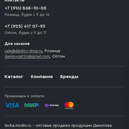
Контакты
движения. Если на территории места назначения
доставки предусмотрен платный въезд, то Покупателю
+7 (916) 868-10-00
необходимо компенсировать стоимость въезда
Розница, будни с 9 до 16
транспортного средства.
+7 (925) 417 07-93
Оптом, будни с 9 до 17
Для заказов
sale@danilov-shop.ru
, Розница
danilovopt26@gmail.com
, Оптом
Каталог
Компания
Бренды
Принимаем к оплате
lavka.msdm.ru – оптовые продажи продукции Данилова