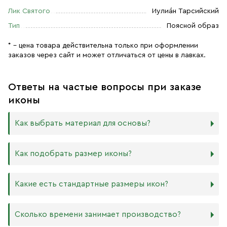
Лик Святого
Иулиа́н Тарсийский
Тип
Поясной образ
* – цена товара действительна только при оформлении
заказов через сайт и может отличаться от цены в лавках.
Ответы на частые вопросы при заказе
иконы
Как выбрать материал для основы?
Мы изготавливаем иконы на трёх разных видах досок:
Как подобрать размер иконы?
Дерево. Наиболее прочный и качественный материал,
который гарантирует долговечность иконы.
Никаких строгих правил по тому, какого размера
Какие есть стандартные размеры икон?
МДФ. Ламинированная древесно-стружечная плита —
должна быть икона, нет. Все зависит от Вашего желания
более бюджетный материал, чуть уступающий
и места, куда она будет помещена. Если у Вас дома есть
дереву в прочности. Тем не менее, внешнего отличия
88х104 мм
иконостас, можно ориентироваться на него.
Сколько времени занимает производство?
практически нет. Вы можете самостоятельно выбрать
105х125 мм