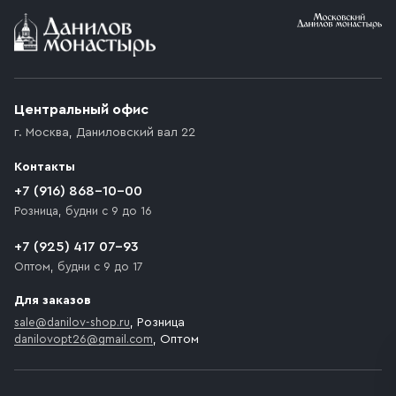
Условия доставки
Приобретённый товар доставляется до подъезда
(калитки дачи или ворот частного дома). Если
возникают препятствия для подъезда автомобиля,
Центральный офис
доставка осуществляется до ближайшего места,
г. Москва
,
Даниловский вал 22
которое максимально близко к месту запланированной
разгрузки товара и не нарушает правила дорожного
Контакты
движения. Если на территории места назначения
доставки предусмотрен платный въезд, то Покупателю
+7 (916) 868-10-00
необходимо компенсировать стоимость въезда
Розница, будни с 9 до 16
транспортного средства.
+7 (925) 417 07-93
Оптом, будни с 9 до 17
Для заказов
sale@danilov-shop.ru
, Розница
danilovopt26@gmail.com
, Оптом