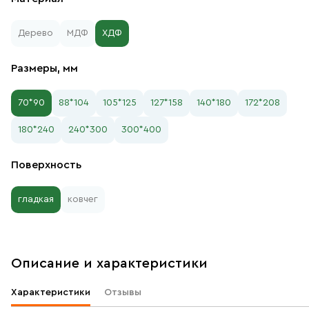
Дерево
МДФ
ХДФ
Размеры, мм
70*90
88*104
105*125
127*158
140*180
172*208
180*240
240*300
300*400
Поверхность
гладкая
ковчег
Описание и характеристики
Характеристики
Отзывы