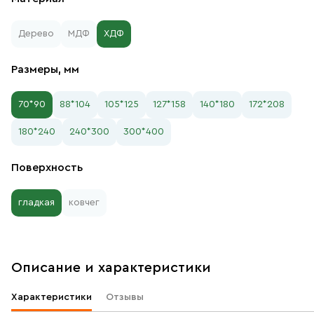
Дерево
МДФ
ХДФ
Размеры, мм
70*90
88*104
105*125
127*158
140*180
172*208
180*240
240*300
300*400
Поверхность
гладкая
ковчег
Описание и характеристики
Характеристики
Отзывы