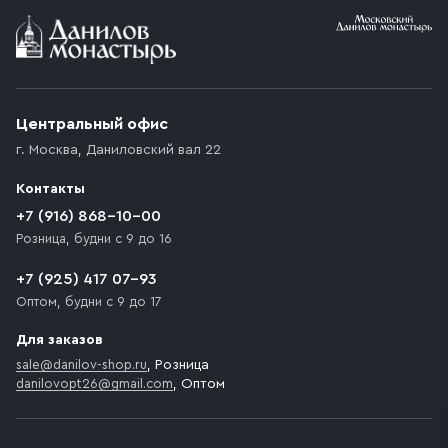
Условия доставки
Приобретённый товар доставляется до подъезда
(калитки дачи или ворот частного дома). Если
возникают препятствия для подъезда автомобиля,
Центральный офис
доставка осуществляется до ближайшего места,
г. Москва
,
Даниловский вал 22
которое максимально близко к месту запланированной
разгрузки товара и не нарушает правила дорожного
Контакты
движения. Если на территории места назначения
доставки предусмотрен платный въезд, то Покупателю
+7 (916) 868-10-00
необходимо компенсировать стоимость въезда
Розница, будни с 9 до 16
транспортного средства.
+7 (925) 417 07-93
Оптом, будни с 9 до 17
Для заказов
sale@danilov-shop.ru
, Розница
danilovopt26@gmail.com
, Оптом