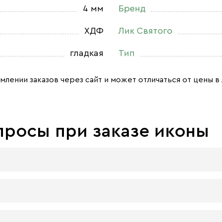
4 мм
Бренд
ХДФ
Лик Святого
гладкая
Тип
млении заказов через сайт и может отличаться от цены в 
просы при заказе иконы
 досок:
 материал, который гарантирует долговечность иконы.
 плита — более бюджетный материал, чуть уступающий 
ра должна быть икона, нет. Все зависит от Вашего желани