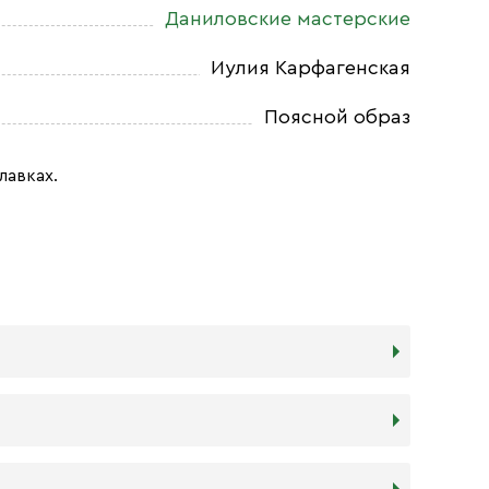
Даниловские мастерские
Иулия Карфагенская
Поясной образ
лавках.
дереву в прочности. Тем не менее,
я и места, куда она будет помещена. Если у