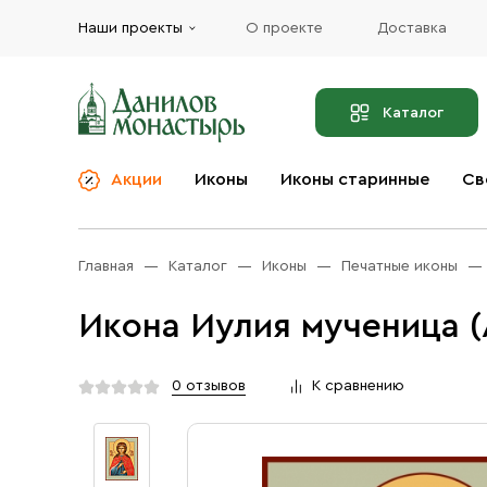
Наши проекты
О проекте
Доставка
Каталог
Акции
Иконы
Иконы старинные
Св
О компании
Благовония
Бренды
Богослужебная и
Главная
Каталог
Иконы
Печатные иконы
Церковная утварь
Доставка
Иконы
Икона Иулия мученица (
Услуги
Масло
Акции
Оплата
0 отзывов
К сравнению
Православные подарки
Контакты
Разное