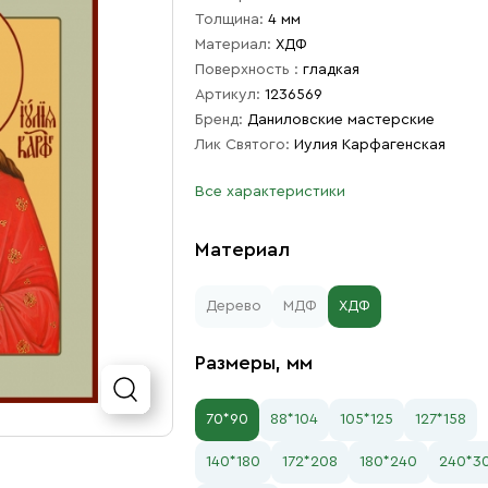
Толщина:
4 мм
Материал:
ХДФ
Поверхность :
гладкая
Артикул:
1236569
Бренд:
Даниловские мастерские
Лик Святого:
Иулия Карфагенская
Все характеристики
Материал
Дерево
МДФ
ХДФ
Размеры, мм
70*90
88*104
105*125
127*158
140*180
172*208
180*240
240*3