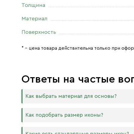
Толщина
Материал
Поверхность
* – цена товара действительна только при офор
Ответы на частые во
Как выбрать материал для основы?
Мы изготавливаем иконы на трёх разных видах
Как подобрать размер иконы?
Дерево. Наиболее прочный и качественный
МДФ. Ламинированная древесно-стружечная
Никаких строгих правил по тому, какого разме
Какие есть стандартные размеры икон?