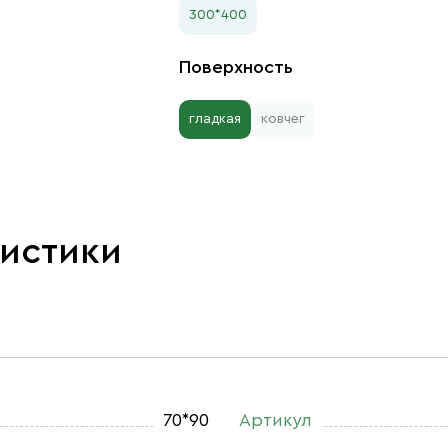
300*400
Поверхность
гладкая
ковчег
ристики
70*90
Артикул