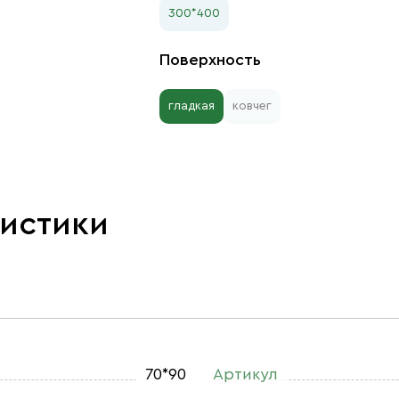
300*400
Поверхность
гладкая
ковчег
ристики
70*90
Артикул