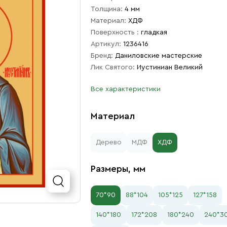
Толщина:
4 мм
Материал:
ХДФ
Поверхность :
гладкая
Артикул:
1236416
Бренд:
Даниловские мастерские
Лик Святого:
Иустиниан Великий
Все характеристики
Материал
Дерево
МДФ
ХДФ
Размеры, мм
70*90
88*104
105*125
127*158
140*180
172*208
180*240
240*3