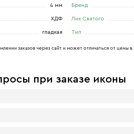
4 мм
Бренд
ХДФ
Лик Святого
гладкая
Тип
млении заказов через сайт и может отличаться от цены в 
просы при заказе иконы
 досок:
 материал, который гарантирует долговечность иконы.
 плита — более бюджетный материал, чуть уступающий 
ра должна быть икона, нет. Все зависит от Вашего желани