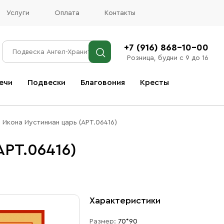
Услуги
Оплата
Контакты
+7 (916) 868-10-00
Розница, будни с 9 до 16
ечи
Подвески
Благовония
Кресты
Все благовония
Икона Иустиниан царь (АРТ.06416)
АРТ.06416)
Характеристики
Размер:
70*90