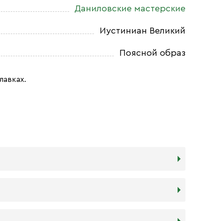
Даниловские мастерские
Иустиниан Великий
Поясной образ
лавках.
дереву в прочности. Тем не менее,
я и места, куда она будет помещена. Если у