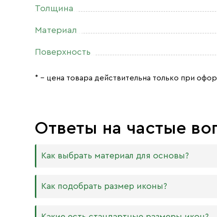
Толщина
Материал
Поверхность
* – цена товара действительна только при офор
Ответы на частые во
Как выбрать материал для основы?
Мы изготавливаем иконы на трёх разных видах
Как подобрать размер иконы?
Дерево. Наиболее прочный и качественный
МДФ. Ламинированная древесно-стружечная
Никаких строгих правил по тому, какого разме
Какие есть стандартные размеры икон?