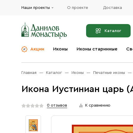
Наши проекты
О проекте
Доставка
Каталог
Акции
Иконы
Иконы старинные
Св
О компании
Благовония
Бренды
Богослужебная и
Главная
Каталог
Иконы
Печатные иконы
Церковная утварь
Доставка
Иконы
Икона Иустиниан царь (
Услуги
Масло
Акции
Оплата
0 отзывов
К сравнению
Православные подарки
Контакты
Разное