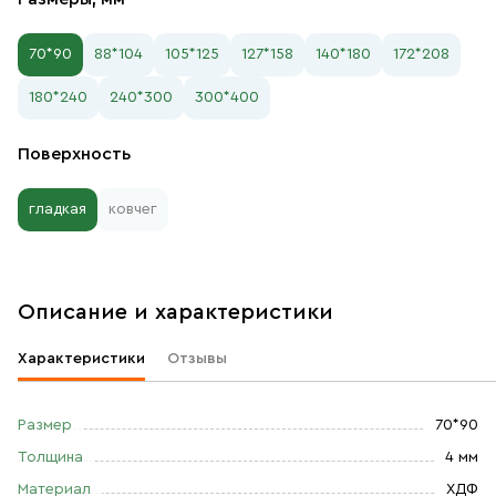
70*90
88*104
105*125
127*158
140*180
172*208
180*240
240*300
300*400
Поверхность
гладкая
ковчег
Описание и характеристики
Характеристики
Отзывы
Размер
70*90
Толщина
4 мм
Материал
ХДФ