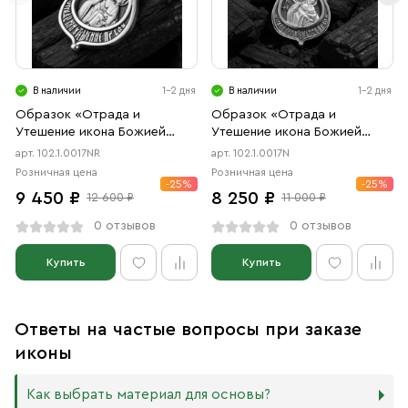
В наличии
1-2 дня
В наличии
1-2 дня
Образок «Отрада и
Образок «Отрада и
Утешение икона Божией
Утешение икона Божией
Матери в форме цаты»
Матери в форме цаты»
арт. 102.1.0017NR
арт. 102.1.0017N
чернение, родий
чернение
Розничная цена
Розничная цена
-25%
-25%
9 450 ₽
8 250 ₽
12 600 ₽
11 000 ₽
0 отзывов
0 отзывов
Купить
Купить
Ответы на частые вопросы при заказе
иконы
Как выбрать материал для основы?