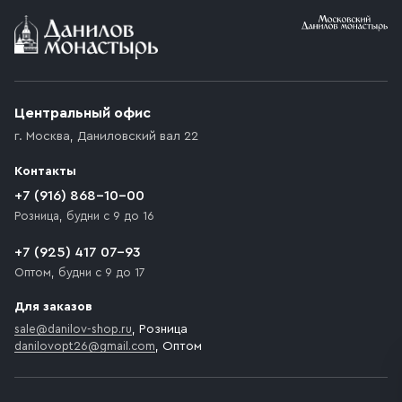
Условия доставки
Приобретённый товар доставляется до подъезда
(калитки дачи или ворот частного дома). Если
возникают препятствия для подъезда автомобиля,
Центральный офис
доставка осуществляется до ближайшего места,
г. Москва
,
Даниловский вал 22
которое максимально близко к месту запланированной
разгрузки товара и не нарушает правила дорожного
Контакты
движения. Если на территории места назначения
доставки предусмотрен платный въезд, то Покупателю
+7 (916) 868-10-00
необходимо компенсировать стоимость въезда
Розница, будни с 9 до 16
транспортного средства.
+7 (925) 417 07-93
Оптом, будни с 9 до 17
Для заказов
sale@danilov-shop.ru
, Розница
danilovopt26@gmail.com
, Оптом