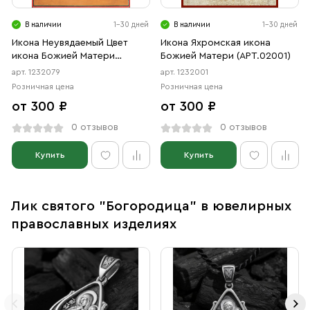
В наличии
1-30 дней
В наличии
1-30 дней
Икона Неувядаемый Цвет
Икона Яхромская икона
икона Божией Матери
Божией Матери (АРТ.02001)
(АРТ.02079)
арт. 1232079
арт. 1232001
Розничная цена
Розничная цена
от 300 ₽
от 300 ₽
0 отзывов
0 отзывов
Купить
Купить
Лик святого "Богородица" в ювелирных
православных изделиях