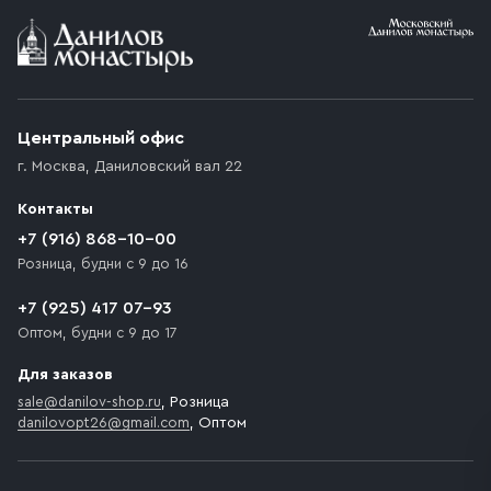
Условия доставки
Приобретённый товар доставляется до подъезда
(калитки дачи или ворот частного дома). Если
возникают препятствия для подъезда автомобиля,
Центральный офис
доставка осуществляется до ближайшего места,
г. Москва
,
Даниловский вал 22
которое максимально близко к месту запланированной
разгрузки товара и не нарушает правила дорожного
Контакты
движения. Если на территории места назначения
доставки предусмотрен платный въезд, то Покупателю
+7 (916) 868-10-00
необходимо компенсировать стоимость въезда
Розница, будни с 9 до 16
транспортного средства.
+7 (925) 417 07-93
Оптом, будни с 9 до 17
Для заказов
sale@danilov-shop.ru
, Розница
danilovopt26@gmail.com
, Оптом