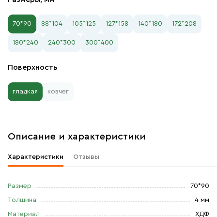
70*90
88*104
105*125
127*158
140*180
172*208
180*240
240*300
300*400
Поверхность
гладкая
ковчег
Описание и характеристики
Характеристики
Отзывы
Размер
70*90
Толщина
4 мм
Материал
ХДФ