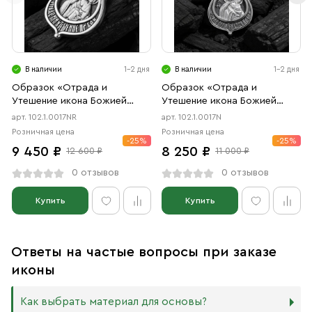
В наличии
1-2 дня
В наличии
1-2 дня
Образок «Отрада и
Образок «Отрада и
Утешение икона Божией
Утешение икона Божией
Матери в форме цаты»
Матери в форме цаты»
арт. 102.1.0017NR
арт. 102.1.0017N
чернение, родий
чернение
Розничная цена
Розничная цена
-25%
-25%
9 450 ₽
8 250 ₽
12 600 ₽
11 000 ₽
0 отзывов
0 отзывов
Купить
Купить
Ответы на частые вопросы при заказе
иконы
Как выбрать материал для основы?