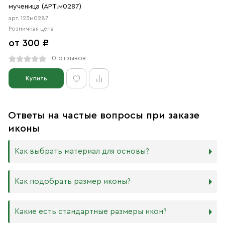
мученица (АРТ.м0287)
арт. 123м0287
Розничная цена
от 300 ₽
0 отзывов
Купить
Ответы на частые вопросы при заказе
иконы
Как выбрать материал для основы?
Мы изготавливаем иконы на трёх разных видах досок:
Как подобрать размер иконы?
Дерево. Наиболее прочный и качественный материал,
который гарантирует долговечность иконы.
Никаких строгих правил по тому, какого размера
Какие есть стандартные размеры икон?
МДФ. Ламинированная древесно-стружечная плита —
должна быть икона, нет. Все зависит от Вашего желания