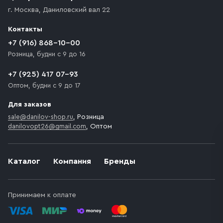
доставка осуществляется до ближайшего места,
г. Москва
,
Даниловский вал 22
которое максимально близко к месту запланированной
разгрузки товара и не нарушает правила дорожного
Контакты
движения. Если на территории места назначения
доставки предусмотрен платный въезд, то Покупателю
+7 (916) 868-10-00
необходимо компенсировать стоимость въезда
Розница, будни с 9 до 16
транспортного средства.
+7 (925) 417 07-93
Оптом, будни с 9 до 17
Для заказов
sale@danilov-shop.ru
, Розница
danilovopt26@gmail.com
, Оптом
Каталог
Компания
Бренды
Принимаем к оплате