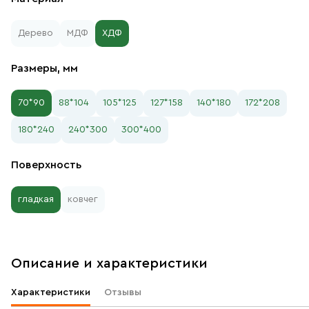
Дерево
МДФ
ХДФ
Размеры, мм
70*90
88*104
105*125
127*158
140*180
172*208
180*240
240*300
300*400
Поверхность
гладкая
ковчег
Описание и характеристики
Характеристики
Отзывы