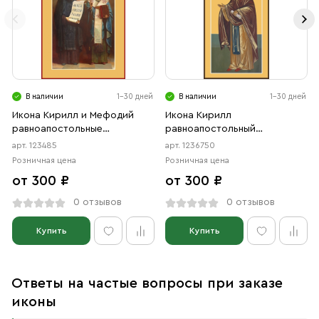
В наличии
1-30 дней
В наличии
1-30 дней
Икона Кирилл и Мефодий
Икона Кирилл
равноапостольные
равноапостольный
(АРТ.00485)
(АРТ.06750)
арт. 123485
арт. 1236750
Розничная цена
Розничная цена
от 300 ₽
от 300 ₽
0 отзывов
0 отзывов
Купить
Купить
Ответы на частые вопросы при заказе
иконы