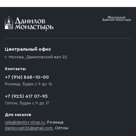
Условия доставки
Приобретённый товар доставляется до подъезда
(калитки дачи или ворот частного дома). Если
возникают препятствия для подъезда автомобиля,
Центральный офис
доставка осуществляется до ближайшего места,
г. Москва
,
Даниловский вал 22
которое максимально близко к месту запланированной
разгрузки товара и не нарушает правила дорожного
Контакты
движения. Если на территории места назначения
доставки предусмотрен платный въезд, то Покупателю
+7 (916) 868-10-00
необходимо компенсировать стоимость въезда
Розница, будни с 9 до 16
транспортного средства.
+7 (925) 417 07-93
Оптом, будни с 9 до 17
Для заказов
sale@danilov-shop.ru
, Розница
danilovopt26@gmail.com
, Оптом