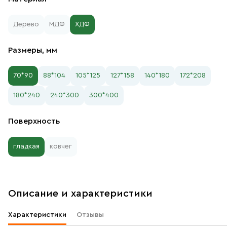
Дерево
МДФ
ХДФ
Размеры, мм
70*90
88*104
105*125
127*158
140*180
172*208
180*240
240*300
300*400
Поверхность
гладкая
ковчег
Описание и характеристики
Характеристики
Отзывы