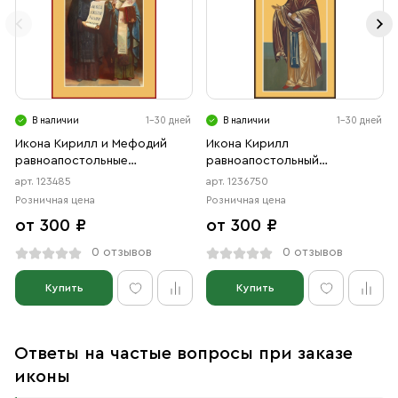
В наличии
1-30 дней
В наличии
1-30 дней
Икона Кирилл и Мефодий
Икона Кирилл
равноапостольные
равноапостольный
(АРТ.00485)
(АРТ.06750)
арт. 123485
арт. 1236750
Розничная цена
Розничная цена
от 300 ₽
от 300 ₽
0 отзывов
0 отзывов
Купить
Купить
Ответы на частые вопросы при заказе
иконы