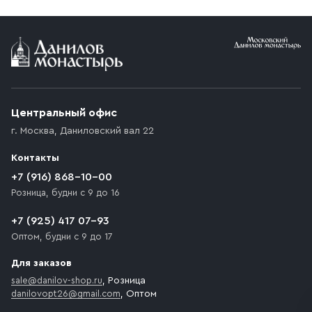
Условия доставки
Приобретённый товар доставляется до подъезда
(калитки дачи или ворот частного дома). Если
возникают препятствия для подъезда автомобиля,
Центральный офис
доставка осуществляется до ближайшего места,
г. Москва
,
Даниловский вал 22
которое максимально близко к месту запланированной
разгрузки товара и не нарушает правила дорожного
Контакты
движения. Если на территории места назначения
доставки предусмотрен платный въезд, то Покупателю
+7 (916) 868-10-00
необходимо компенсировать стоимость въезда
Розница, будни с 9 до 16
транспортного средства.
+7 (925) 417 07-93
Оптом, будни с 9 до 17
Для заказов
sale@danilov-shop.ru
, Розница
danilovopt26@gmail.com
, Оптом