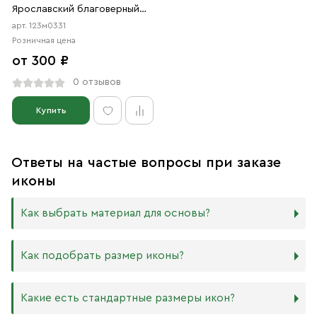
Ярославский благоверный
князь (АРТ.м0331)
арт. 123м0331
Розничная цена
от 300 ₽
0 отзывов
Купить
Ответы на частые вопросы при заказе
иконы
Как выбрать материал для основы?
Мы изготавливаем иконы на трёх разных видах досок:
Как подобрать размер иконы?
Дерево. Наиболее прочный и качественный материал,
который гарантирует долговечность иконы.
Никаких строгих правил по тому, какого размера
Какие есть стандартные размеры икон?
МДФ. Ламинированная древесно-стружечная плита —
должна быть икона, нет. Все зависит от Вашего желания