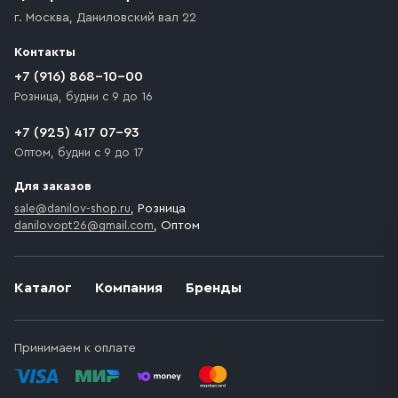
доставка осуществляется до ближайшего места,
г. Москва
,
Даниловский вал 22
которое максимально близко к месту запланированной
разгрузки товара и не нарушает правила дорожного
Контакты
движения. Если на территории места назначения
доставки предусмотрен платный въезд, то Покупателю
+7 (916) 868-10-00
необходимо компенсировать стоимость въезда
Розница, будни с 9 до 16
транспортного средства.
+7 (925) 417 07-93
Оптом, будни с 9 до 17
Для заказов
sale@danilov-shop.ru
, Розница
danilovopt26@gmail.com
, Оптом
Каталог
Компания
Бренды
Принимаем к оплате