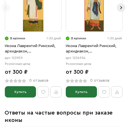
В наличии
1-30 дней
В наличии
1-30 дней
Икона Лаврентий Римский,
Икона Лаврентий Римский,
архидиакон,
архидиакон,
священномученик
священномученик
арт. 123959
арт. 1236934
(АРТ.00959)
(АРТ.06934)
Розничная цена
Розничная цена
от 300 ₽
от 300 ₽
0 отзывов
0 отзывов
Купить
Купить
Ответы на частые вопросы при заказе
иконы