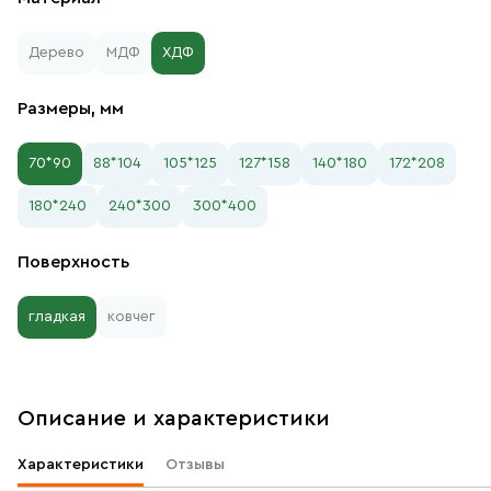
Дерево
МДФ
ХДФ
Размеры, мм
70*90
88*104
105*125
127*158
140*180
172*208
180*240
240*300
300*400
Поверхность
гладкая
ковчег
Описание и характеристики
Характеристики
Отзывы