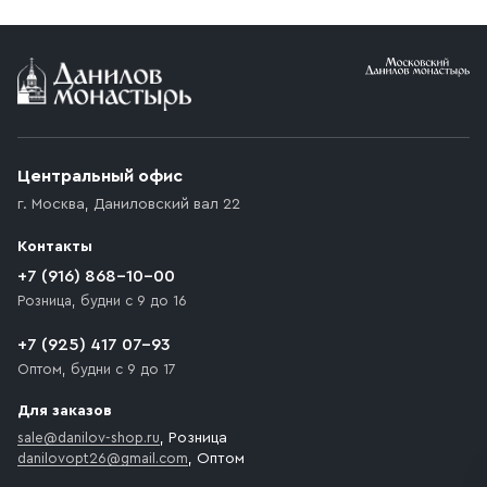
Условия доставки
Приобретённый товар доставляется до подъезда
(калитки дачи или ворот частного дома). Если
возникают препятствия для подъезда автомобиля,
Центральный офис
доставка осуществляется до ближайшего места,
г. Москва
,
Даниловский вал 22
которое максимально близко к месту запланированной
разгрузки товара и не нарушает правила дорожного
Контакты
движения. Если на территории места назначения
доставки предусмотрен платный въезд, то Покупателю
+7 (916) 868-10-00
необходимо компенсировать стоимость въезда
Розница, будни с 9 до 16
транспортного средства.
+7 (925) 417 07-93
Оптом, будни с 9 до 17
Для заказов
sale@danilov-shop.ru
, Розница
danilovopt26@gmail.com
, Оптом