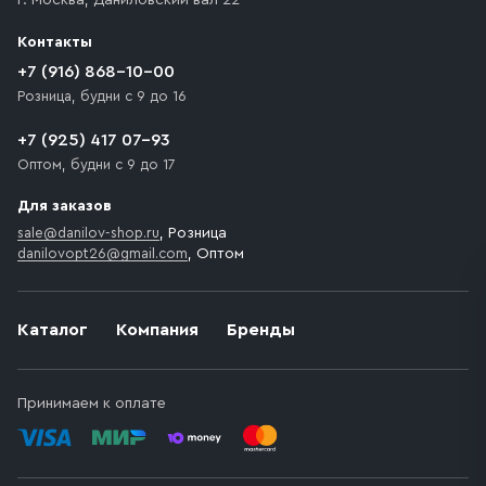
г. Москва
,
Даниловский вал 22
которое максимально близко к месту запланированной
разгрузки товара и не нарушает правила дорожного
Контакты
движения. Если на территории места назначения
доставки предусмотрен платный въезд, то Покупателю
+7 (916) 868-10-00
необходимо компенсировать стоимость въезда
Розница, будни с 9 до 16
транспортного средства.
+7 (925) 417 07-93
Оптом, будни с 9 до 17
Для заказов
sale@danilov-shop.ru
, Розница
danilovopt26@gmail.com
, Оптом
Каталог
Компания
Бренды
Принимаем к оплате