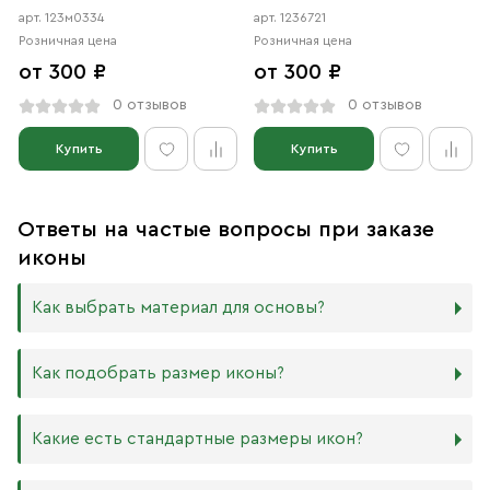
арт. 123м0334
арт. 1236721
Розничная цена
Розничная цена
от 300 ₽
от 300 ₽
0 отзывов
0 отзывов
Купить
Купить
Ответы на частые вопросы при заказе
иконы
Как выбрать материал для основы?
Мы изготавливаем иконы на трёх разных видах досок:
Как подобрать размер иконы?
Дерево. Наиболее прочный и качественный материал,
который гарантирует долговечность иконы.
Никаких строгих правил по тому, какого размера
Какие есть стандартные размеры икон?
МДФ. Ламинированная древесно-стружечная плита —
должна быть икона, нет. Все зависит от Вашего желания
более бюджетный материал, чуть уступающий
и места, куда она будет помещена. Если у Вас дома есть