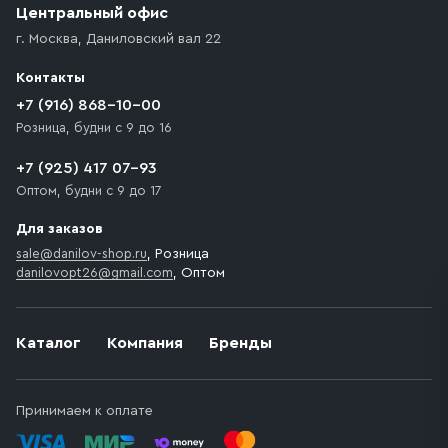
возникают препятствия для подъезда автомобиля,
Центральный офис
доставка осуществляется до ближайшего места,
г. Москва
,
Даниловский вал 22
которое максимально близко к месту запланированной
разгрузки товара и не нарушает правила дорожного
Контакты
движения. Если на территории места назначения
доставки предусмотрен платный въезд, то Покупателю
+7 (916) 868-10-00
необходимо компенсировать стоимость въезда
Розница, будни с 9 до 16
транспортного средства.
+7 (925) 417 07-93
Оптом, будни с 9 до 17
Для заказов
sale@danilov-shop.ru
, Розница
danilovopt26@gmail.com
, Оптом
Каталог
Компания
Бренды
Принимаем к оплате