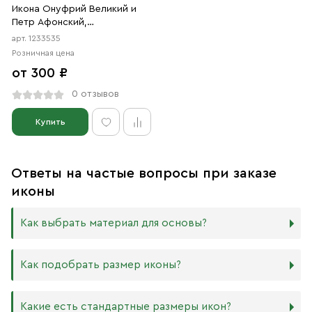
Икона Онуфрий Великий и
Петр Афонский,
преподобные (АРТ.03535)
арт. 1233535
Розничная цена
от 300 ₽
0 отзывов
Купить
Ответы на частые вопросы при заказе
иконы
Как выбрать материал для основы?
Мы изготавливаем иконы на трёх разных видах досок:
Как подобрать размер иконы?
Дерево. Наиболее прочный и качественный материал,
который гарантирует долговечность иконы.
Никаких строгих правил по тому, какого размера
Какие есть стандартные размеры икон?