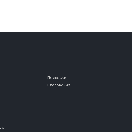
а (калитки дачи или ворот частного дома). Если возник
а, которое максимально близко к месту запланированной
ста назначения доставки предусмотрен платный въезд, 
Подвески
Благовония
во