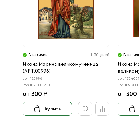
В наличии
1-30 дней
В налич
Икона Марина великомученица
Икона М
(АРТ.00996)
великом
арт. 123996
арт. 123м03
Розничная цена
Розничная 
от 300 ₽
от 300
Купить