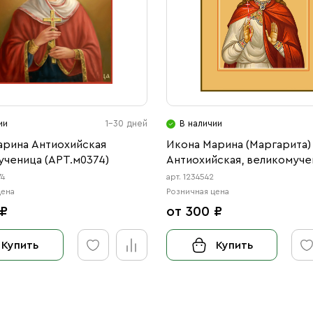
ии
1-30 дней
В наличии
арина Антиохийская
Икона Марина (Маргарита)
ученица (АРТ.м0374)
Антиохийская, великомуче
(АРТ.04542)
74
арт. 1234542
цена
Розничная цена
 ₽
от 300 ₽
Купить
Купить