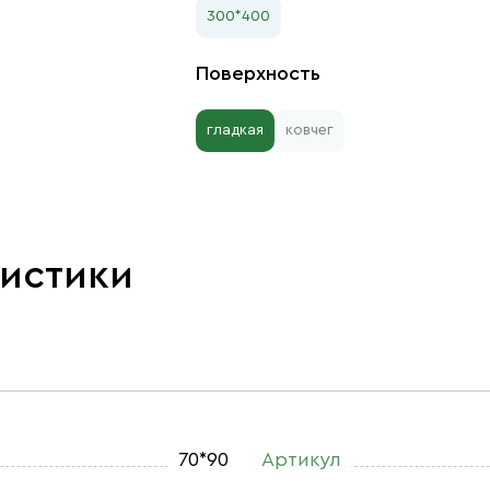
300*400
Поверхность
гладкая
ковчег
ристики
70*90
Артикул