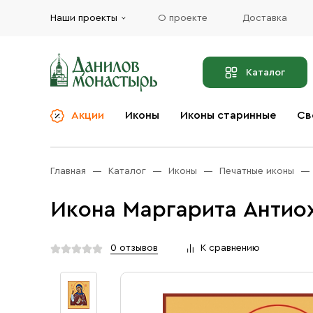
Наши проекты
О проекте
Доставка
Каталог
Акции
Иконы
Иконы старинные
Св
О компании
Благовония
Бренды
Богослужебная и
Главная
Каталог
Иконы
Печатные иконы
Церковная утварь
Доставка
Иконы
Икона Маргарита Антиох
Услуги
Масло
Акции
Оплата
0 отзывов
К сравнению
Православные подарки
Контакты
Разное