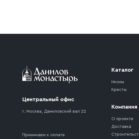
Условия доставки
Приобретённый товар доставляется до подъезд
доставка осуществляется до ближайшего мест
дорожного движения. Если на территории ме
стоимость въезда транспортного средства.
Каталог
Иконы
Кресты
Центральный офис
Компания
г. Москва, Даниловский вал 22
О проекте
Доставка
Строительст
Принимаем к оплате