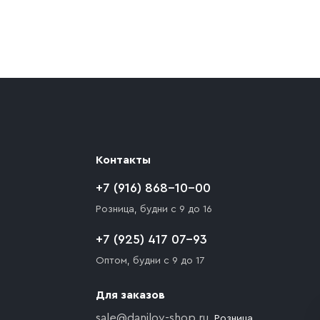
ают препятствия для подъезда автомобиля,
 разгрузки товара и не нарушает правила
то Покупателю необходимо компенсировать
Контакты
+7 (916) 868-10-00
Розница, будни с 9 до 16
+7 (925) 417 07-93
Оптом, будни с 9 до 17
Для заказов
sale@danilov-shop.ru
, Розница