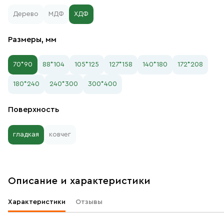
Дерево
МДФ
ХДФ
Размеры, мм
70*90
88*104
105*125
127*158
140*180
172*208
180*240
240*300
300*400
Поверхность
гладкая
ковчег
Описание и характеристики
Характеристики
Отзывы