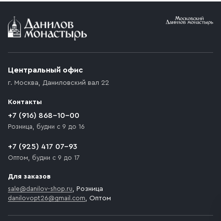
Условия доставки
Приобретённый товар доставляется до подъезда
(калитки дачи или ворот частного дома). Если
возникают препятствия для подъезда автомобиля,
Центральный офис
доставка осуществляется до ближайшего места,
г. Москва
,
Даниловский вал 22
которое максимально близко к месту запланированной
разгрузки товара и не нарушает правила дорожного
Контакты
движения. Если на территории места назначения
доставки предусмотрен платный въезд, то Покупателю
+7 (916) 868-10-00
необходимо компенсировать стоимость въезда
Розница, будни с 9 до 16
транспортного средства.
+7 (925) 417 07-93
Оптом, будни с 9 до 17
Для заказов
sale@danilov-shop.ru
, Розница
danilovopt26@gmail.com
, Оптом