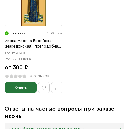
В наличии
1-30 дней
Икона Марина Берийская
(Македонская), преподобная
дева (АРТ.04840)
арт. 1234840
Розничная цена
от 300 ₽
0 отзывов
Купить
Ответы на частые вопросы при заказе
иконы