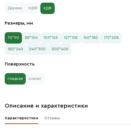
Дерево
МДФ
ХДФ
Размеры, мм
70*90
88*104
105*125
127*158
140*180
172*208
180*240
240*300
300*400
Поверхность
гладкая
ковчег
Описание и характеристики
Характеристики
Отзывы