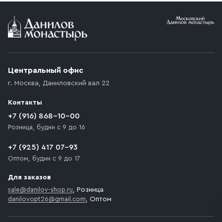
Условия доставки
Приобретённый товар доставляется до подъезда
(калитки дачи или ворот частного дома). Если
возникают препятствия для подъезда автомобиля,
Центральный офис
доставка осуществляется до ближайшего места,
г. Москва
,
Даниловский вал 22
которое максимально близко к месту запланированной
разгрузки товара и не нарушает правила дорожного
Контакты
движения. Если на территории места назначения
доставки предусмотрен платный въезд, то Покупателю
+7 (916) 868-10-00
необходимо компенсировать стоимость въезда
Розница, будни с 9 до 16
транспортного средства.
+7 (925) 417 07-93
Оптом, будни с 9 до 17
Для заказов
sale@danilov-shop.ru
, Розница
danilovopt26@gmail.com
, Оптом