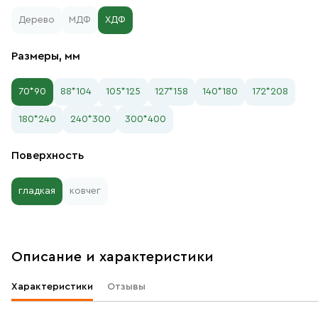
Дерево
МДФ
ХДФ
Размеры, мм
70*90
88*104
105*125
127*158
140*180
172*208
180*240
240*300
300*400
Поверхность
гладкая
ковчег
Описание и характеристики
Характеристики
Отзывы