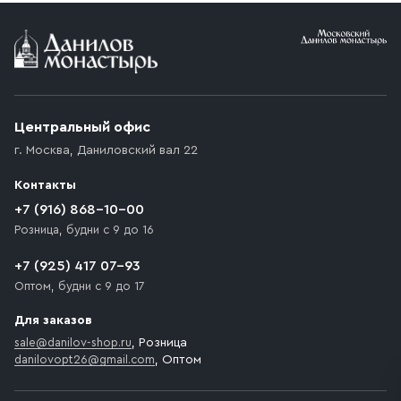
Условия доставки
Приобретённый товар доставляется до подъезда
(калитки дачи или ворот частного дома). Если
возникают препятствия для подъезда автомобиля,
Центральный офис
доставка осуществляется до ближайшего места,
г. Москва
,
Даниловский вал 22
которое максимально близко к месту запланированной
разгрузки товара и не нарушает правила дорожного
Контакты
движения. Если на территории места назначения
доставки предусмотрен платный въезд, то Покупателю
+7 (916) 868-10-00
необходимо компенсировать стоимость въезда
Розница, будни с 9 до 16
транспортного средства.
+7 (925) 417 07-93
Оптом, будни с 9 до 17
Для заказов
sale@danilov-shop.ru
, Розница
danilovopt26@gmail.com
, Оптом