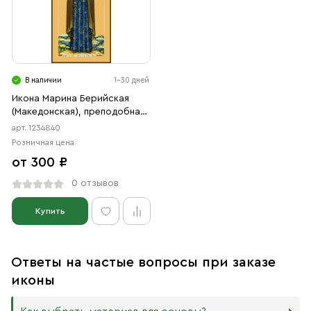
В наличии
1-30 дней
Икона Марина Берийская
(Македонская), преподобная
дева (АРТ.04840)
арт. 1234840
Розничная цена
от 300 ₽
0 отзывов
Купить
Ответы на частые вопросы при заказе
иконы