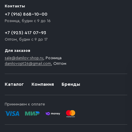
разгрузки товара и не нарушает правила дорожного
Контакты
движения. Если на территории места назначения
доставки предусмотрен платный въезд, то Покупателю
+7 (916) 868-10-00
необходимо компенсировать стоимость въезда
Розница, будни с 9 до 16
транспортного средства.
+7 (925) 417 07-93
Оптом, будни с 9 до 17
Для заказов
sale@danilov-shop.ru
, Розница
danilovopt26@gmail.com
, Оптом
Каталог
Компания
Бренды
Принимаем к оплате