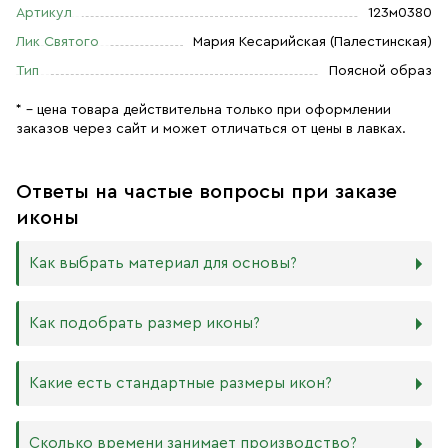
Артикул
123м0380
Лик Святого
Мария Кесарийская (Палестинская)
Тип
Поясной образ
* – цена товара действительна только при оформлении
заказов через сайт и может отличаться от цены в лавках.
Ответы на частые вопросы при заказе
иконы
Как выбрать материал для основы?
Мы изготавливаем иконы на трёх разных видах досок:
Как подобрать размер иконы?
Дерево. Наиболее прочный и качественный материал,
который гарантирует долговечность иконы.
Никаких строгих правил по тому, какого размера
Какие есть стандартные размеры икон?
МДФ. Ламинированная древесно-стружечная плита —
должна быть икона, нет. Все зависит от Вашего желания
более бюджетный материал, чуть уступающий
и места, куда она будет помещена. Если у Вас дома есть
дереву в прочности. Тем не менее, внешнего отличия
88х104 мм
иконостас, можно ориентироваться на него.
Сколько времени занимает производство?