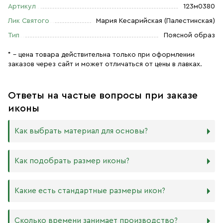
Артикул
123м0380
Лик Святого
Мария Кесарийская (Палестинская)
Тип
Поясной образ
* – цена товара действительна только при оформлении
заказов через сайт и может отличаться от цены в лавках.
Ответы на частые вопросы при заказе
иконы
Как выбрать материал для основы?
Мы изготавливаем иконы на трёх разных видах досок:
Как подобрать размер иконы?
Дерево. Наиболее прочный и качественный материал,
который гарантирует долговечность иконы.
Никаких строгих правил по тому, какого размера
Какие есть стандартные размеры икон?
МДФ. Ламинированная древесно-стружечная плита —
должна быть икона, нет. Все зависит от Вашего желания
более бюджетный материал, чуть уступающий
и места, куда она будет помещена. Если у Вас дома есть
дереву в прочности. Тем не менее, внешнего отличия
88х104 мм
иконостас, можно ориентироваться на него.
Сколько времени занимает производство?