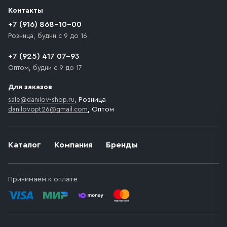
разгрузки товара и не нарушает правила дорожного
Контакты
движения. Если на территории места назначения
доставки предусмотрен платный въезд, то Покупателю
+7 (916) 868-10-00
необходимо компенсировать стоимость въезда
Розница, будни с 9 до 16
транспортного средства.
+7 (925) 417 07-93
Оптом, будни с 9 до 17
Для заказов
sale@danilov-shop.ru
, Розница
danilovopt26@gmail.com
, Оптом
Каталог
Компания
Бренды
Принимаем к оплате