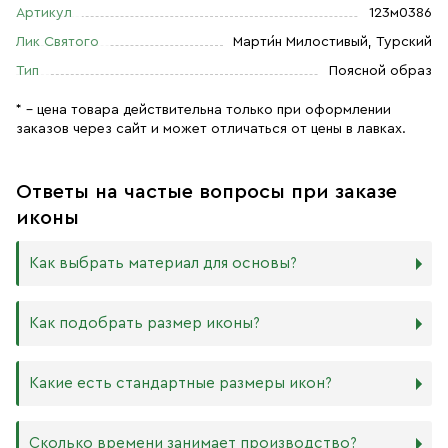
Артикул
123м0386
Лик Святого
Марти́н Милостивый, Турский
Тип
Поясной образ
* – цена товара действительна только при оформлении
заказов через сайт и может отличаться от цены в лавках.
Ответы на частые вопросы при заказе
иконы
Как выбрать материал для основы?
Мы изготавливаем иконы на трёх разных видах досок:
Как подобрать размер иконы?
Дерево. Наиболее прочный и качественный материал,
который гарантирует долговечность иконы.
Никаких строгих правил по тому, какого размера
Какие есть стандартные размеры икон?
МДФ. Ламинированная древесно-стружечная плита —
должна быть икона, нет. Все зависит от Вашего желания
более бюджетный материал, чуть уступающий
и места, куда она будет помещена. Если у Вас дома есть
дереву в прочности. Тем не менее, внешнего отличия
88х104 мм
иконостас, можно ориентироваться на него.
Сколько времени занимает производство?