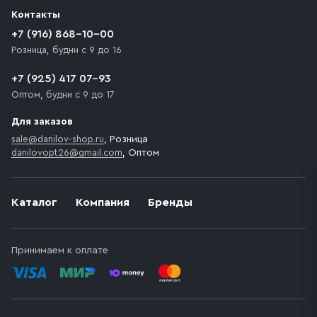
разгрузки товара и не нарушает правила дорожного
Контакты
движения. Если на территории места назначения
доставки предусмотрен платный въезд, то Покупателю
+7 (916) 868-10-00
необходимо компенсировать стоимость въезда
Розница, будни с 9 до 16
транспортного средства.
+7 (925) 417 07-93
Оптом, будни с 9 до 17
Для заказов
sale@danilov-shop.ru
, Розница
danilovopt26@gmail.com
, Оптом
Каталог
Компания
Бренды
Принимаем к оплате