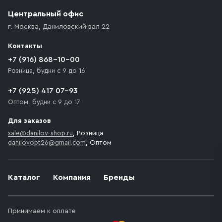
(калитки дачи или ворот частного дома). Если
возникают препятствия для подъезда автомобиля,
Центральный офис
доставка осуществляется до ближайшего места,
г. Москва
,
Даниловский вал 22
которое максимально близко к месту запланированной
разгрузки товара и не нарушает правила дорожного
Контакты
движения. Если на территории места назначения
доставки предусмотрен платный въезд, то Покупателю
+7 (916) 868-10-00
необходимо компенсировать стоимость въезда
Розница, будни с 9 до 16
транспортного средства.
+7 (925) 417 07-93
Оптом, будни с 9 до 17
Для заказов
sale@danilov-shop.ru
, Розница
danilovopt26@gmail.com
, Оптом
Каталог
Компания
Бренды
Принимаем к оплате