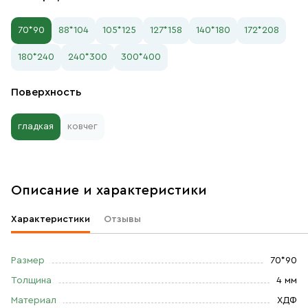
70*90
88*104
105*125
127*158
140*180
172*208
180*240
240*300
300*400
Поверхность
гладкая
ковчег
Описание и характеристики
Характеристики
Отзывы
Размер
70*90
Толщина
4 мм
Материал
ХДФ