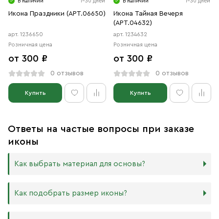
В наличии
1-30 дней
В наличии
1-30 дней
Икона Праздники (АРТ.06650)
Икона Тайная Вечеря
(АРТ.04632)
арт. 1236650
арт. 1234632
Розничная цена
Розничная цена
от 300 ₽
от 300 ₽
0 отзывов
0 отзывов
Купить
Купить
Ответы на частые вопросы при заказе
иконы
Как выбрать материал для основы?
Мы изготавливаем иконы на трёх разных видах досок:
Как подобрать размер иконы?
Дерево. Наиболее прочный и качественный материал,
который гарантирует долговечность иконы.