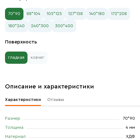
70*90
88*104
105*125
127*158
140*180
172*208
180*240
240*300
300*400
Поверхность
гладкая
ковчег
Описание и характеристики
Характеристики
Отзывы
Размер
70*90
Толщина
4 мм
Материал
ХДФ