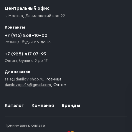
(калитки дачи или ворот частного дома). Если
возникают препятствия для подъезда автомобиля,
Центральный офис
доставка осуществляется до ближайшего места,
г. Москва
,
Даниловский вал 22
которое максимально близко к месту запланированной
разгрузки товара и не нарушает правила дорожного
Контакты
движения. Если на территории места назначения
доставки предусмотрен платный въезд, то Покупателю
+7 (916) 868-10-00
необходимо компенсировать стоимость въезда
Розница, будни с 9 до 16
транспортного средства.
+7 (925) 417 07-93
Оптом, будни с 9 до 17
Для заказов
sale@danilov-shop.ru
, Розница
danilovopt26@gmail.com
, Оптом
Каталог
Компания
Бренды
Принимаем к оплате