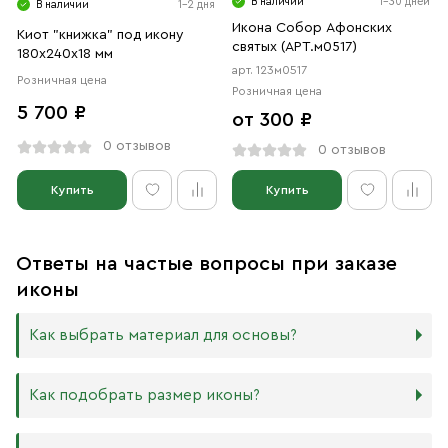
В наличии
1-30 дней
В наличии
1-2 дня
Икона Собор Афонских
Киот "книжка" под икону
святых (АРТ.м0517)
180х240х18 мм
арт. 123м0517
Розничная цена
Розничная цена
5 700 ₽
от 300 ₽
0 отзывов
0 отзывов
Купить
Купить
Ответы на частые вопросы при заказе
иконы
Как выбрать материал для основы?
Мы изготавливаем иконы на трёх разных видах досок:
Как подобрать размер иконы?
Дерево. Наиболее прочный и качественный материал,
который гарантирует долговечность иконы.