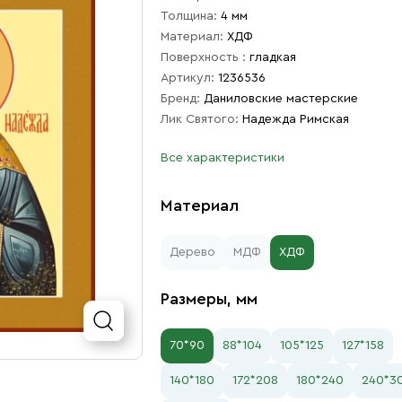
Толщина:
4 мм
Материал:
ХДФ
Поверхность :
гладкая
Артикул:
1236536
Бренд:
Даниловские мастерские
Лик Святого:
Надежда Римская
Все характеристики
Материал
Дерево
МДФ
ХДФ
Размеры, мм
70*90
88*104
105*125
127*158
140*180
172*208
180*240
240*3