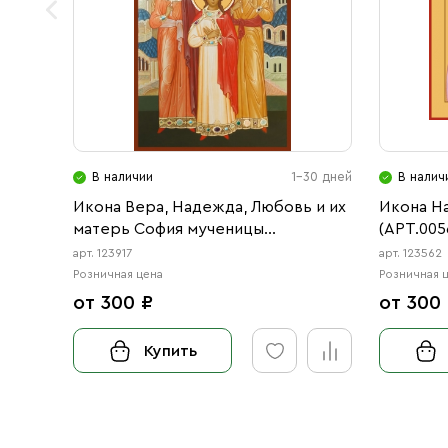
В наличии
1-30 дней
В налич
Икона Вера, Надежда, Любовь и их
Икона Н
матерь София мученицы
(АРТ.005
(АРТ.00917)
арт. 123917
арт. 123562
Розничная цена
Розничная 
от 300 ₽
от 300
Купить