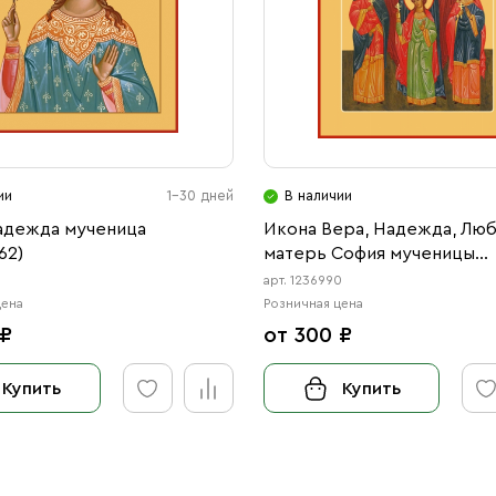
ии
1-30 дней
В наличии
адежда мученица
Икона Вера, Надежда, Люб
62)
матерь София мученицы
(АРТ.06990)
арт. 1236990
цена
Розничная цена
 ₽
от 300 ₽
Купить
Купить