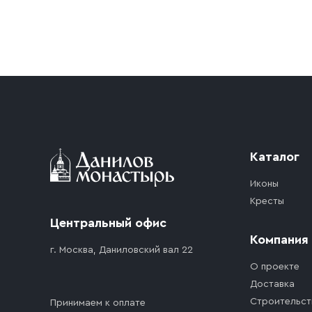
Условия доставки
Приобретённый товар доставляется до подъезд
доставка осуществляется до ближайшего мест
дорожного движения. Если на территории ме
стоимость въезда транспортного средства.
Каталог
Иконы
Кресты
Центральный офис
Компания
г. Москва, Даниловский вал 22
О проекте
Доставка
Строительст
Принимаем к оплате