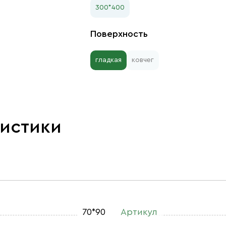
300*400
Поверхность
гладкая
ковчег
ристики
70*90
Артикул