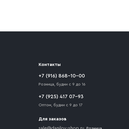
ают препятствия для подъезда автомобиля,
 разгрузки товара и не нарушает правила
то Покупателю необходимо компенсировать
Контакты
+7 (916) 868-10-00
Розница, будни с 9 до 16
+7 (925) 417 07-93
Оптом, будни с 9 до 17
Для заказов
sale@danilov-shop.ru
, Розница