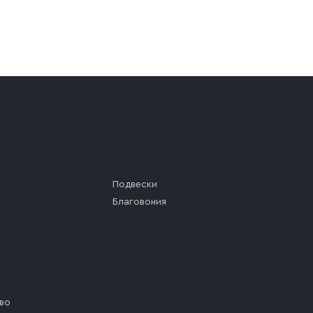
а (калитки дачи или ворот частного дома). Если возник
а, которое максимально близко к месту запланированной
ста назначения доставки предусмотрен платный въезд, 
Подвески
Благовония
во