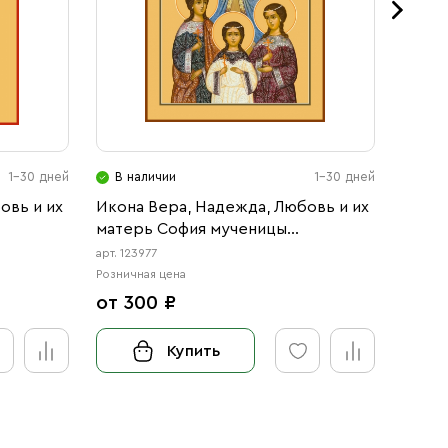
1-30 дней
В наличии
1-30 дней
В н
овь и их
Икона Вера, Надежда, Любовь и их
Стари
матерь София мученицы
Надеж
(АРТ.00977)
София
арт. 123977
арт. 10
Розничная цена
Розничн
от 300 ₽
130 
Купить