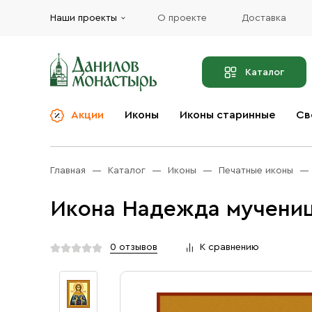
Наши проекты
О проекте
Доставка
Каталог
Акции
Иконы
Иконы старинные
Св
О компании
Благовония
Бренды
Богослужебная и
Главная
Каталог
Иконы
Печатные иконы
Церковная утварь
Доставка
Иконы
Икона Надежда мучениц
Услуги
Масло
Акции
Оплата
0 отзывов
К сравнению
Православные подарки
Контакты
Разное