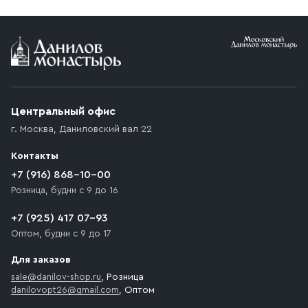
Условия доставки
Приобретённый товар доставляется до подъезда
(калитки дачи или ворот частного дома). Если
возникают препятствия для подъезда автомобиля,
Центральный офис
доставка осуществляется до ближайшего места,
г. Москва
,
Даниловский вал 22
которое максимально близко к месту запланированной
разгрузки товара и не нарушает правила дорожного
Контакты
движения. Если на территории места назначения
доставки предусмотрен платный въезд, то Покупателю
+7 (916) 868-10-00
необходимо компенсировать стоимость въезда
Розница, будни с 9 до 16
транспортного средства.
+7 (925) 417 07-93
Оптом, будни с 9 до 17
Для заказов
sale@danilov-shop.ru
, Розница
danilovopt26@gmail.com
, Оптом