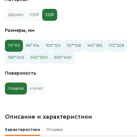
Дерево
МДФ
ХДФ
Размеры, мм
70*90
88*104
105*125
127*158
140*180
172*208
180*240
240*300
300*400
Поверхность
гладкая
ковчег
Описание и характеристики
Характеристики
Отзывы