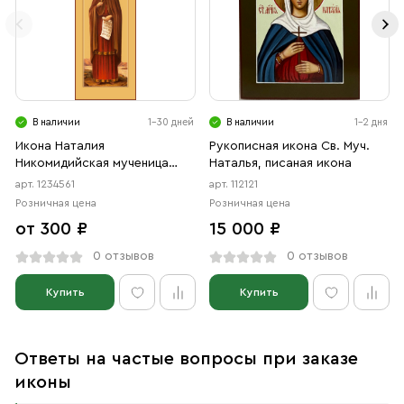
В наличии
1-30 дней
В наличии
1-2 дня
Икона Наталия
Рукописная икона Св. Муч.
Никомидийская мученица
Наталья, писаная икона
(АРТ.04561)
арт. 1234561
арт. 112121
Розничная цена
Розничная цена
от 300 ₽
15 000 ₽
0 отзывов
0 отзывов
Купить
Купить
Ответы на частые вопросы при заказе
иконы