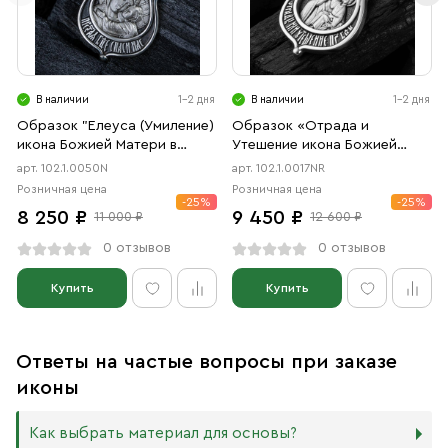
В наличии
1-2 дня
В наличии
1-2 дня
Образок "Елеуса (Умиление)
Образок «Отрада и
икона Божией Матери в
Утешение икона Божией
форме цаты" чернение
Матери в форме цаты»
арт. 102.1.0050N
арт. 102.1.0017NR
чернение, родий
Розничная цена
Розничная цена
-25%
-25%
8 250 ₽
9 450 ₽
11 000 ₽
12 600 ₽
0 отзывов
0 отзывов
Купить
Купить
Ответы на частые вопросы при заказе
иконы
Как выбрать материал для основы?