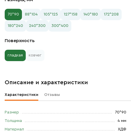
70*90
88*104
105*125
127*158
140*180
172*208
180*240
240*300
300*400
Поверхность
гладкая
ковчег
Описание и характеристики
Характеристики
Отзывы
Размер
70*90
Толщина
4 мм
Материал
ХДФ