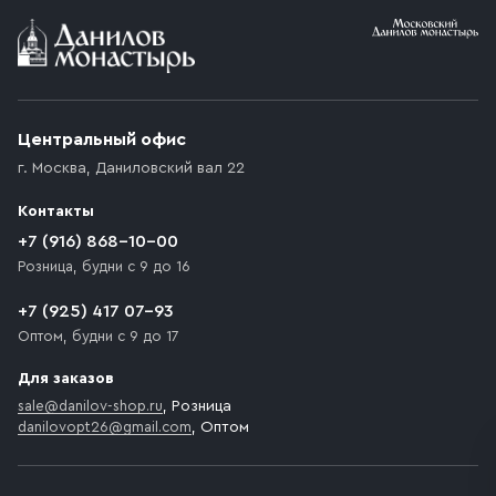
Условия доставки
Приобретённый товар доставляется до подъезда
(калитки дачи или ворот частного дома). Если
возникают препятствия для подъезда автомобиля,
Центральный офис
доставка осуществляется до ближайшего места,
г. Москва
,
Даниловский вал 22
которое максимально близко к месту запланированной
разгрузки товара и не нарушает правила дорожного
Контакты
движения. Если на территории места назначения
доставки предусмотрен платный въезд, то Покупателю
+7 (916) 868-10-00
необходимо компенсировать стоимость въезда
Розница, будни с 9 до 16
транспортного средства.
+7 (925) 417 07-93
Оптом, будни с 9 до 17
Для заказов
sale@danilov-shop.ru
, Розница
danilovopt26@gmail.com
, Оптом