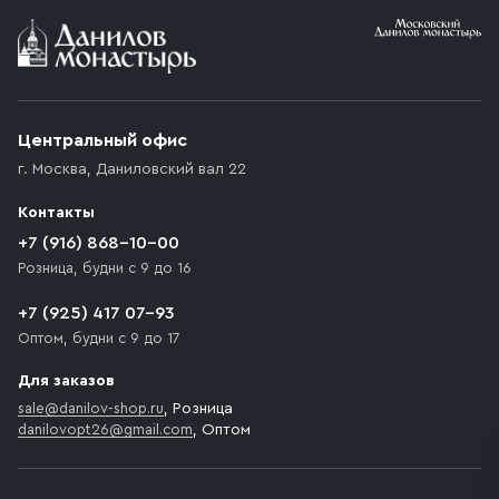
Условия доставки
Приобретённый товар доставляется до подъезда
(калитки дачи или ворот частного дома). Если
возникают препятствия для подъезда автомобиля,
Центральный офис
доставка осуществляется до ближайшего места,
г. Москва
,
Даниловский вал 22
которое максимально близко к месту запланированной
разгрузки товара и не нарушает правила дорожного
Контакты
движения. Если на территории места назначения
доставки предусмотрен платный въезд, то Покупателю
+7 (916) 868-10-00
необходимо компенсировать стоимость въезда
Розница, будни с 9 до 16
транспортного средства.
+7 (925) 417 07-93
Оптом, будни с 9 до 17
Для заказов
sale@danilov-shop.ru
, Розница
danilovopt26@gmail.com
, Оптом