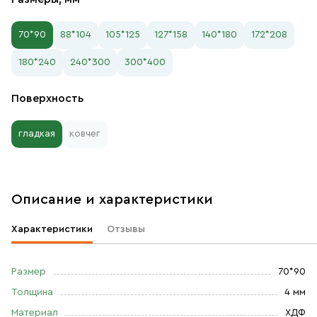
70*90
88*104
105*125
127*158
140*180
172*208
180*240
240*300
300*400
Поверхность
гладкая
ковчег
Описание и характеристики
Характеристики
Отзывы
Размер
70*90
Толщина
4 мм
Материал
ХДФ