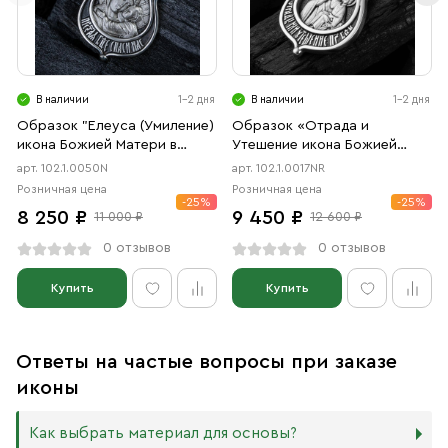
В наличии
1-2 дня
В наличии
1-2 дня
Образок "Елеуса (Умиление)
Образок «Отрада и
икона Божией Матери в
Утешение икона Божией
форме цаты" чернение
Матери в форме цаты»
арт. 102.1.0050N
арт. 102.1.0017NR
чернение, родий
Розничная цена
Розничная цена
-25%
-25%
8 250 ₽
9 450 ₽
11 000 ₽
12 600 ₽
0 отзывов
0 отзывов
Купить
Купить
Ответы на частые вопросы при заказе
иконы
Как выбрать материал для основы?