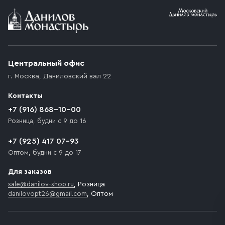
Условия доставки
Приобретённый товар доставляется до подъезда
(калитки дачи или ворот частного дома). Если
возникают препятствия для подъезда автомобиля,
Центральный офис
доставка осуществляется до ближайшего места,
г. Москва
,
Даниловский вал 22
которое максимально близко к месту запланированной
разгрузки товара и не нарушает правила дорожного
Контакты
движения. Если на территории места назначения
доставки предусмотрен платный въезд, то Покупателю
+7 (916) 868-10-00
необходимо компенсировать стоимость въезда
Розница, будни с 9 до 16
транспортного средства.
+7 (925) 417 07-93
Оптом, будни с 9 до 17
Для заказов
sale@danilov-shop.ru
, Розница
danilovopt26@gmail.com
, Оптом