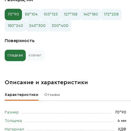
70*90
88*104
105*125
127*158
140*180
172*208
180*240
240*300
300*400
Поверхность
гладкая
ковчег
Описание и характеристики
Характеристики
Отзывы
Размер
70*90
Толщина
4 мм
Материал
ХДФ