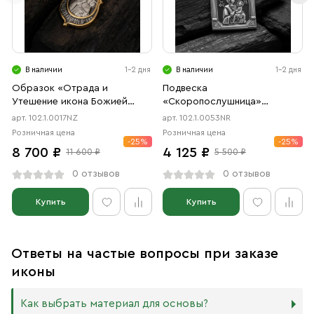
В наличии
1-2 дня
В наличии
1-2 дня
Образок «Отрада и
Подвеска
Утешение икона Божией
«Скоропослушница»
Матери в форме цаты»
чернение, родий
арт. 102.1.0017NZ
арт. 102.1.0053NR
чернение, позолота
Розничная цена
Розничная цена
-25%
-25%
8 700 ₽
4 125 ₽
11 600 ₽
5 500 ₽
0 отзывов
0 отзывов
Купить
Купить
Ответы на частые вопросы при заказе
иконы
Как выбрать материал для основы?