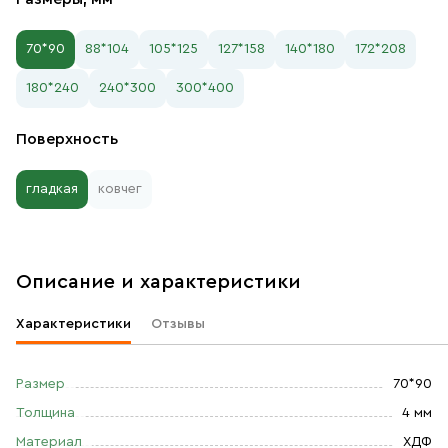
70*90
88*104
105*125
127*158
140*180
172*208
180*240
240*300
300*400
Поверхность
гладкая
ковчег
Описание и характеристики
Характеристики
Отзывы
Размер
70*90
Толщина
4 мм
Материал
ХДФ