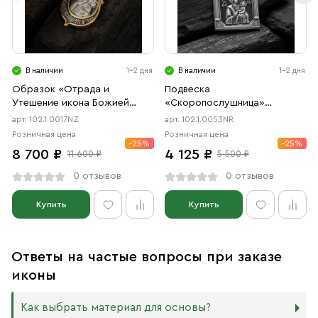
В наличии
1-2 дня
В наличии
1-2 дня
Образок «Отрада и
Подвеска
Утешение икона Божией
«Скоропослушница»
Матери в форме цаты»
чернение, родий
арт. 102.1.0017NZ
арт. 102.1.0053NR
чернение, позолота
Розничная цена
Розничная цена
-25%
-25%
8 700 ₽
4 125 ₽
11 600 ₽
5 500 ₽
0 отзывов
0 отзывов
Купить
Купить
Ответы на частые вопросы при заказе
иконы
Как выбрать материал для основы?