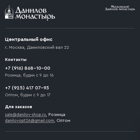
Условия доставки
Приобретённый товар доставляется до подъезда
(калитки дачи или ворот частного дома). Если
возникают препятствия для подъезда автомобиля,
Центральный офис
доставка осуществляется до ближайшего места,
г. Москва
,
Даниловский вал 22
которое максимально близко к месту запланированной
разгрузки товара и не нарушает правила дорожного
Контакты
движения. Если на территории места назначения
доставки предусмотрен платный въезд, то Покупателю
+7 (916) 868-10-00
необходимо компенсировать стоимость въезда
Розница, будни с 9 до 16
транспортного средства.
+7 (925) 417 07-93
Оптом, будни с 9 до 17
Для заказов
sale@danilov-shop.ru
, Розница
danilovopt26@gmail.com
, Оптом