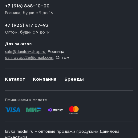
доставки предусмотрен платный въезд, то Покупателю
+7 (916) 868-10-00
необходимо компенсировать стоимость въезда
Розница, будни с 9 до 16
транспортного средства.
+7 (925) 417 07-93
Оптом, будни с 9 до 17
Для заказов
sale@danilov-shop.ru
, Розница
danilovopt26@gmail.com
, Оптом
Каталог
Компания
Бренды
Принимаем к оплате
lavka.msdm.ru – оптовые продажи продукции Данилова
монастыря