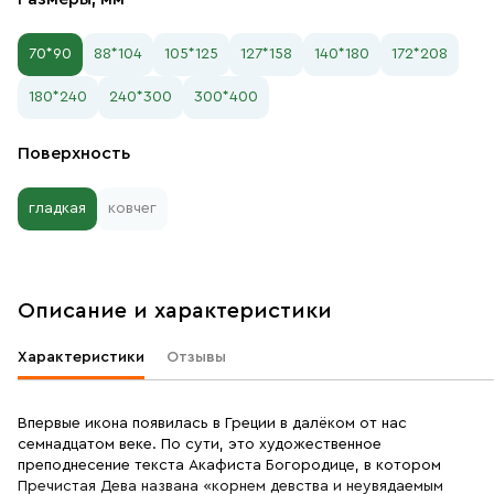
70*90
88*104
105*125
127*158
140*180
172*208
180*240
240*300
300*400
Поверхность
гладкая
ковчег
Описание и характеристики
Характеристики
Отзывы
Впервые икона появилась в Греции в далёком от нас
семнадцатом веке. По сути, это художественное
преподнесение текста Акафиста Богородице, в котором
Пречистая Дева названа «корнем девства и неувядаемым