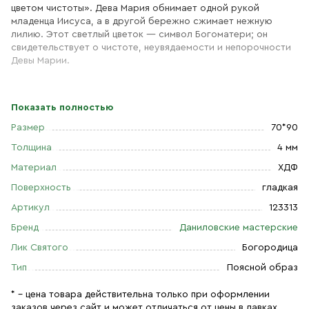
цветом чистоты». Дева Мария обнимает одной рукой
младенца Иисуса, а в другой бережно сжимает нежную
лилию. Этот светлый цветок — символ Богоматери; он
свидетельствует о чистоте, неувядаемости и непорочности
Девы Марии.
Показать полностью
Размер
70*90
Толщина
4 мм
Материал
ХДФ
Поверхность
гладкая
Артикул
123313
Бренд
Даниловские мастерские
Лик Святого
Богородица
Тип
Поясной образ
* – цена товара действительна только при оформлении
заказов через сайт и может отличаться от цены в лавках.