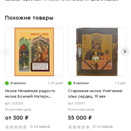
Похожие товары
В наличии
1-30 дней
В наличии
1-2 дня
Икона Нечаянная радость
Старинная икона Умягчение
икона Божией Матери
злых сердец, 19 век
(АРТ.00265)
арт. 123265
арт. 52687
Розничная цена
Розничная цена
от 300 ₽
55 000 ₽
0 отзывов
0 отзывов