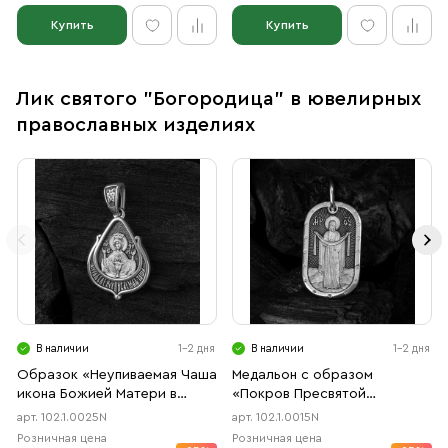
Купить
Купить
Лик святого "Богородица" в ювелирных
православных изделиях
В наличии
1-2 дня
В наличии
1-2 дня
Образок «Неупиваемая Чаша
Медальон с образом
икона Божией Матери в
«Покров Пресвятой
форме цаты» чернение
Богородицы» чернение
арт. 102.1.0025N
арт. 102.1.0015N
Розничная цена
Розничная цена