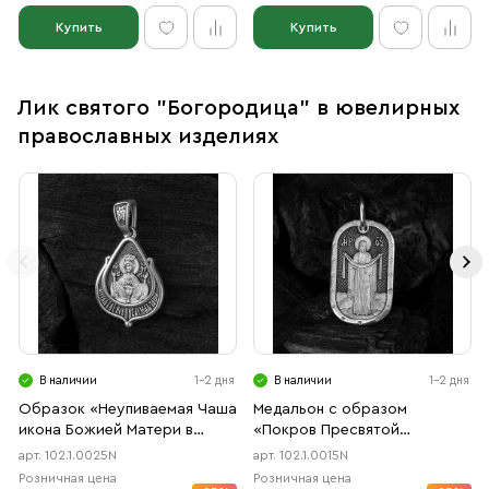
Купить
Купить
Лик святого "Богородица" в ювелирных
православных изделиях
В наличии
1-2 дня
В наличии
1-2 дня
Образок «Неупиваемая Чаша
Медальон с образом
икона Божией Матери в
«Покров Пресвятой
форме цаты» чернение
Богородицы» чернение
арт. 102.1.0025N
арт. 102.1.0015N
Розничная цена
Розничная цена