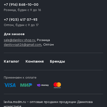
доставки предусмотрен платный въезд, то Покупателю
+7 (916) 868-10-00
необходимо компенсировать стоимость въезда
Розница, будни с 9 до 16
транспортного средства.
+7 (925) 417 07-93
Оптом, будни с 9 до 17
Для заказов
sale@danilov-shop.ru
, Розница
danilovopt26@gmail.com
, Оптом
Каталог
Компания
Бренды
Принимаем к оплате
lavka.msdm.ru – оптовые продажи продукции Данилова
монастыря