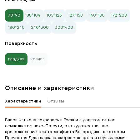
70*90
88*104
105*125
127*158
140*180
172*208
180*240
240*300
300*400
Поверхность
гладкая
ковчег
Описание и характеристики
Характеристики
Отзывы
Впервые икона появилась в Греции в далёком от нас
семнадцатом веке. По сути, это художественное
преподнесение текста Акафиста Богородице, в котором
Пречистая Дева названа «корнем девства и неувядаемым