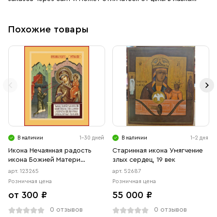
Похожие товары
В наличии
1-30 дней
В наличии
1-2 дня
Икона Нечаянная радость
Старинная икона Умягчение
икона Божией Матери
злых сердец, 19 век
(АРТ.00265)
арт. 123265
арт. 52687
Розничная цена
Розничная цена
от 300 ₽
55 000 ₽
0 отзывов
0 отзывов