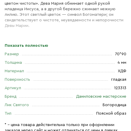
цветом чистоты». Дева Мария обнимает одной рукой
младенца Иисуса, а в другой бережно сжимает нежную
лилию. Этот светлый цветок — символ Богоматери; он
свидетельствует о чистоте, неувядаемости и непорочности
Девы Марии.
Показать полностью
Размер
70*90
Толщина
4 мм
Материал
ХДФ
Поверхность
гладкая
Артикул
123313
Бренд
Даниловские мастерские
Лик Святого
Богородица
Тип
Поясной образ
* – цена товара действительна только при оформлении
заказов через сайт и может отличаться от цены в лавках.