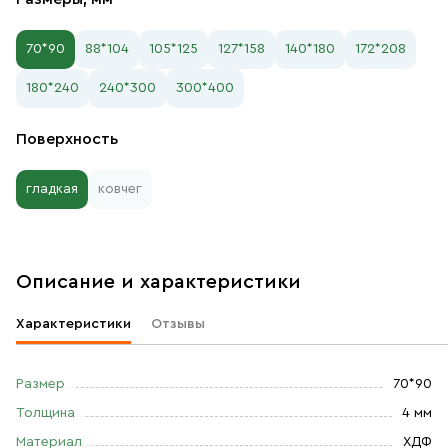
70*90
88*104
105*125
127*158
140*180
172*208
180*240
240*300
300*400
Поверхность
гладкая
ковчег
Описание и характеристики
Характеристики
Отзывы
Размер
70*90
Толщина
4 мм
Материал
ХДФ