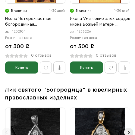
В наличии
1-30 дней
В наличии
1-30 дней
Икона Четырехчастная
Икона Умягчение злых сердец
богородичная
икона Божьей Матери
Казанская,Владимирская,
(АРТ.06226)
арт. 1232104
арт. 1236226
Смоленская, Тихвинская
Розничная цена
Розничная цена
иконы Божией Матери
от 300 ₽
от 300 ₽
(АРТ.02104)
0 отзывов
0 отзывов
Купить
Купить
Лик святого "Богородица" в ювелирных
православных изделиях