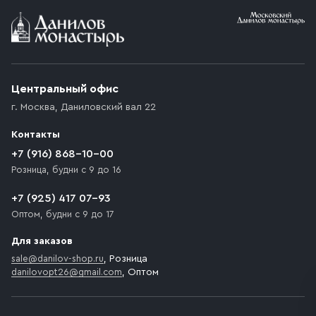
Условия доставки
Приобретённый товар доставляется до подъезда
(калитки дачи или ворот частного дома). Если
возникают препятствия для подъезда автомобиля,
Центральный офис
доставка осуществляется до ближайшего места,
г. Москва
,
Даниловский вал 22
которое максимально близко к месту запланированной
разгрузки товара и не нарушает правила дорожного
Контакты
движения. Если на территории места назначения
доставки предусмотрен платный въезд, то Покупателю
+7 (916) 868-10-00
необходимо компенсировать стоимость въезда
Розница, будни с 9 до 16
транспортного средства.
+7 (925) 417 07-93
Оптом, будни с 9 до 17
Для заказов
sale@danilov-shop.ru
, Розница
danilovopt26@gmail.com
, Оптом