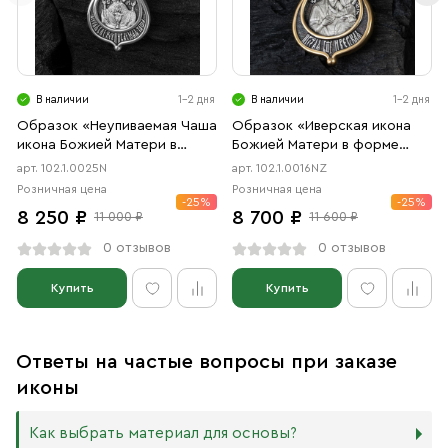
В наличии
1-2 дня
В наличии
1-2 дня
Образок «Неупиваемая Чаша
Образок «Иверская икона
икона Божией Матери в
Божией Матери в форме
форме цаты» чернение
цаты» чернение, позолота
арт. 102.1.0025N
арт. 102.1.0016NZ
Розничная цена
Розничная цена
-25%
-25%
8 250 ₽
8 700 ₽
11 000 ₽
11 600 ₽
0 отзывов
0 отзывов
Купить
Купить
Ответы на частые вопросы при заказе
иконы
Как выбрать материал для основы?