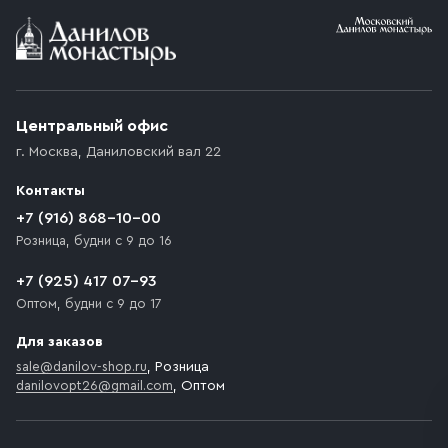
Условия доставки
Приобретённый товар доставляется до подъезда
(калитки дачи или ворот частного дома). Если
возникают препятствия для подъезда автомобиля,
Центральный офис
доставка осуществляется до ближайшего места,
г. Москва
,
Даниловский вал 22
которое максимально близко к месту запланированной
разгрузки товара и не нарушает правила дорожного
Контакты
движения. Если на территории места назначения
доставки предусмотрен платный въезд, то Покупателю
+7 (916) 868-10-00
необходимо компенсировать стоимость въезда
Розница, будни с 9 до 16
транспортного средства.
+7 (925) 417 07-93
Оптом, будни с 9 до 17
Для заказов
sale@danilov-shop.ru
, Розница
danilovopt26@gmail.com
, Оптом