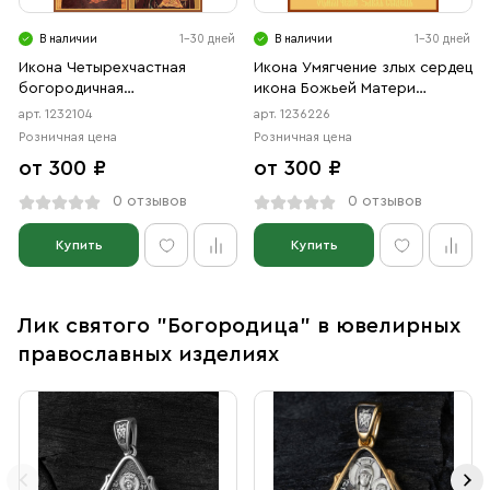
В наличии
1-30 дней
В наличии
1-30 дней
Икона Четырехчастная
Икона Умягчение злых сердец
богородичная
икона Божьей Матери
Казанская,Владимирская,
(АРТ.06226)
арт. 1232104
арт. 1236226
Смоленская, Тихвинская
Розничная цена
Розничная цена
иконы Божией Матери
от 300 ₽
от 300 ₽
(АРТ.02104)
0 отзывов
0 отзывов
Купить
Купить
Лик святого "Богородица" в ювелирных
православных изделиях