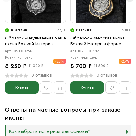
В наличии
1-2 дня
В наличии
1-2 дня
Образок «Неупиваемая Чаша
Образок «Иверская икона
икона Божией Матери в
Божией Матери в форме
форме цаты» чернение
цаты» чернение, позолота
арт. 102.1.0025N
арт. 102.1.0016NZ
Розничная цена
Розничная цена
-25%
-25%
8 250 ₽
8 700 ₽
11 000 ₽
11 600 ₽
0 отзывов
0 отзывов
Купить
Купить
Ответы на частые вопросы при заказе
иконы
Как выбрать материал для основы?