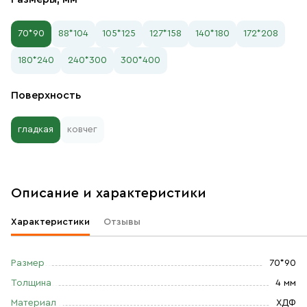
70*90
88*104
105*125
127*158
140*180
172*208
180*240
240*300
300*400
Поверхность
гладкая
ковчег
Описание и характеристики
Характеристики
Отзывы
Размер
70*90
Толщина
4 мм
Материал
ХДФ