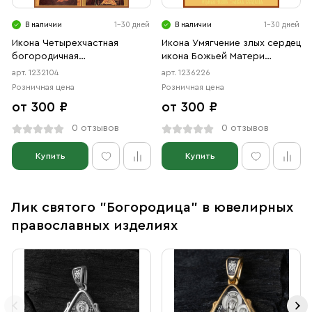
В наличии
1-30 дней
В наличии
1-30 дней
Икона Четырехчастная
Икона Умягчение злых сердец
богородичная
икона Божьей Матери
Казанская,Владимирская,
(АРТ.06226)
арт. 1232104
арт. 1236226
Смоленская, Тихвинская
Розничная цена
Розничная цена
иконы Божией Матери
от 300 ₽
от 300 ₽
(АРТ.02104)
0 отзывов
0 отзывов
Купить
Купить
Лик святого "Богородица" в ювелирных
православных изделиях