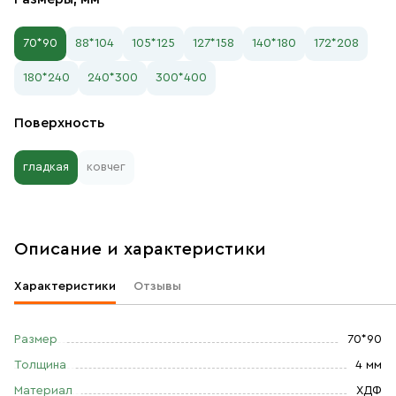
70*90
88*104
105*125
127*158
140*180
172*208
180*240
240*300
300*400
Поверхность
гладкая
ковчег
Описание и характеристики
Характеристики
Отзывы
Размер
70*90
Толщина
4 мм
Материал
ХДФ