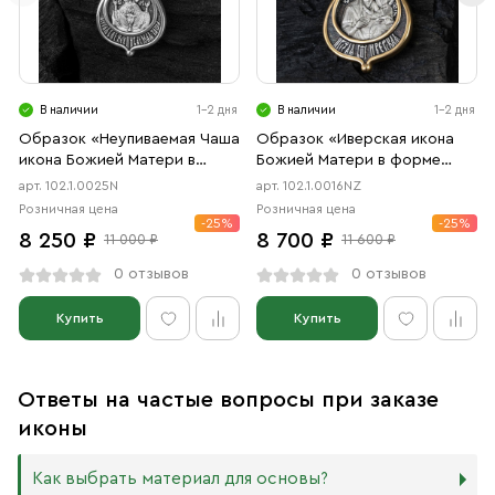
В наличии
1-2 дня
В наличии
1-2 дня
Образок «Неупиваемая Чаша
Образок «Иверская икона
икона Божией Матери в
Божией Матери в форме
форме цаты» чернение
цаты» чернение, позолота
арт. 102.1.0025N
арт. 102.1.0016NZ
Розничная цена
Розничная цена
-25%
-25%
8 250 ₽
8 700 ₽
11 000 ₽
11 600 ₽
0 отзывов
0 отзывов
Купить
Купить
Ответы на частые вопросы при заказе
иконы
Как выбрать материал для основы?