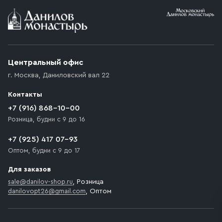
Условия доставки
Приобретённый товар доставляется до подъезда
(калитки дачи или ворот частного дома). Если
возникают препятствия для подъезда автомобиля,
Центральный офис
доставка осуществляется до ближайшего места,
г. Москва
,
Даниловский вал 22
которое максимально близко к месту запланированной
разгрузки товара и не нарушает правила дорожного
Контакты
движения. Если на территории места назначения
доставки предусмотрен платный въезд, то Покупателю
+7 (916) 868-10-00
необходимо компенсировать стоимость въезда
Розница, будни с 9 до 16
транспортного средства.
+7 (925) 417 07-93
Оптом, будни с 9 до 17
Для заказов
sale@danilov-shop.ru
, Розница
danilovopt26@gmail.com
, Оптом