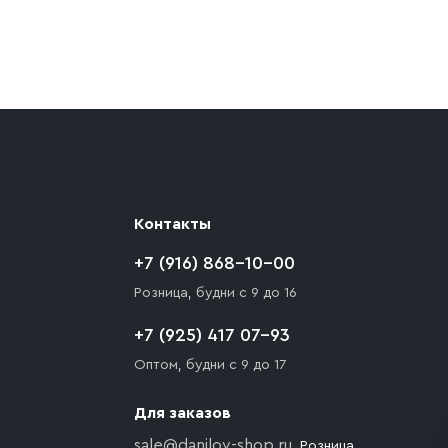
ают препятствия для подъезда автомобиля,
 разгрузки товара и не нарушает правила
то Покупателю необходимо компенсировать
Контакты
+7 (916) 868-10-00
Розница, будни с 9 до 16
+7 (925) 417 07-93
Оптом, будни с 9 до 17
Для заказов
sale@danilov-shop.ru
, Розница