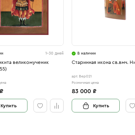
ии
1-30 дней
В наличии
икита великомученик
Старинная икона св.вмч. Н
55)
5
арт. Вер021
цена
Розничная цена
 ₽
83 000 ₽
Купить
Купить