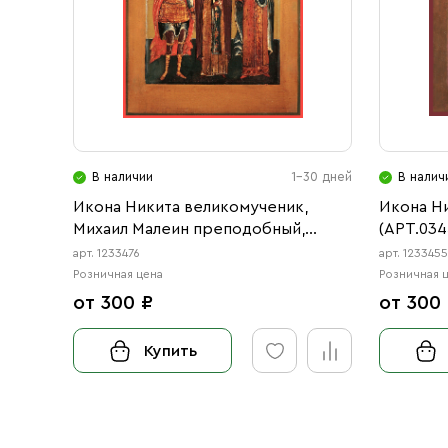
В наличии
1-30 дней
В налич
Икона Никита великомученик,
Икона Н
Михаил Малеин преподобный,
(АРТ.034
Екатерина великомученица
арт. 1233476
арт. 123345
(АРТ.03476)
Розничная цена
Розничная 
от 300 ₽
от 300
Купить