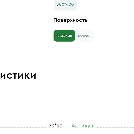
300*400
Поверхность
гладкая
ковчег
ристики
70*90
Артикул