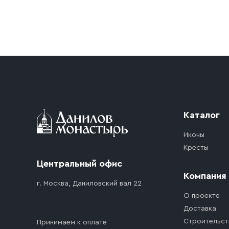
Условия доставки
Приобретённый товар доставляется до подъезд
доставка осуществляется до ближайшего мест
дорожного движения. Если на территории ме
стоимость въезда транспортного средства.
Каталог
Иконы
Кресты
Центральный офис
Компания
г. Москва, Даниловский вал 22
О проекте
Доставка
Строительст
Принимаем к оплате