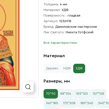
Толщина:
4 мм
Материал:
ХДФ
Поверхность :
гладкая
Артикул:
1236918
Бренд:
Даниловские мастерские
Лик Святого:
Никита Готфский
Все характеристики
Материал
Дерево
МДФ
ХДФ
Размеры, мм
70*90
88*104
105*125
127*158
140*180
172*208
180*240
240*3