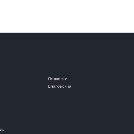
а (калитки дачи или ворот частного дома). Если возник
а, которое максимально близко к месту запланированной
ста назначения доставки предусмотрен платный въезд, 
Подвески
Благовония
во