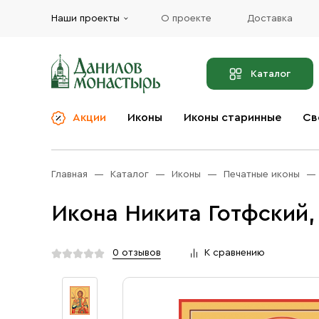
Наши проекты
О проекте
Доставка
Каталог
Акции
Иконы
Иконы старинные
Св
О компании
Благовония
Бренды
Богослужебная и
Главная
Каталог
Иконы
Печатные иконы
Церковная утварь
Доставка
Иконы
Икона Никита Готфский,
Услуги
Масло
Акции
Оплата
0 отзывов
К сравнению
Православные подарки
Контакты
Разное