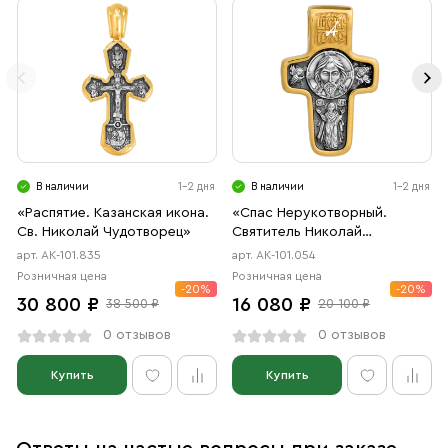
В наличии
1-2 дня
В наличии
1-2 дня
«Распятие. Казанская икона.
«Спас Нерукотворный.
Св. Николай Чудотворец»
Святитель Николай
Чудотворец»
арт. АК-101.835
арт. АК-101.054
Розничная цена
Розничная цена
-20%
-20%
30 800 ₽
16 080 ₽
38 500 ₽
20 100 ₽
0 отзывов
0 отзывов
Купить
Купить