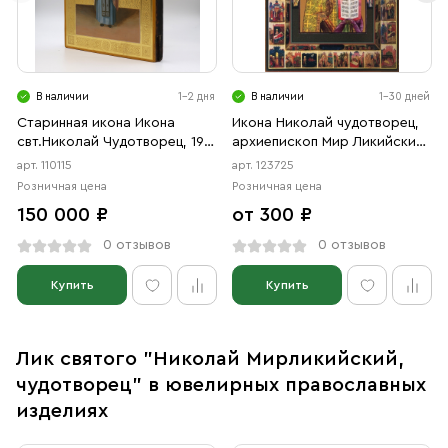
В наличии
1-2 дня
В наличии
1-30 дней
Старинная икона Икона
Икона Николай чудотворец,
свт.Николай Чудотворец, 19
архиепископ Мир Ликийских,
век
святитель (АРТ.00725)
арт. 110115
арт. 123725
Розничная цена
Розничная цена
150 000 ₽
от 300 ₽
0 отзывов
0 отзывов
Купить
Купить
Лик святого "Николай Мирликийский,
чудотворец" в ювелирных православных
изделиях