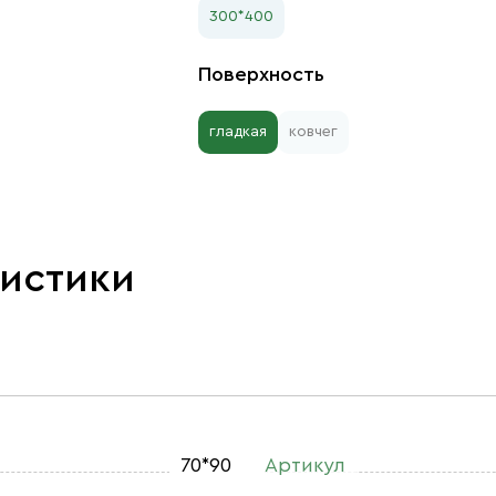
300*400
Поверхность
гладкая
ковчег
ристики
70*90
Артикул