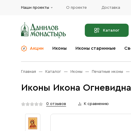
Наши проекты
О проекте
Доставка
Каталог
Акции
Иконы
Иконы старинные
Св
О компании
Благовония
Бренды
Богослужебная и
Главная
Каталог
Иконы
Печатные иконы
Церковная утварь
Доставка
Иконы
Иконы Икона Огневидна
Услуги
Масло
Акции
Оплата
0 отзывов
К сравнению
Православные подарки
Контакты
Разное