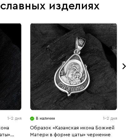
ославных изделиях
1-2 дня
В наличии
1-2 дня
В н
кона
Образок «Казанская икона Божией
Подве
аты»
Матери в форме цаты» чернение
черн