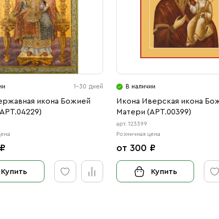
ии
1-30 дней
В наличии
ержавная икона Божией
Икона Иверская икона Бо
АРТ.04229)
Матери (АРТ.00399)
9
арт. 123399
цена
Розничная цена
 ₽
от 300 ₽
Купить
Купить