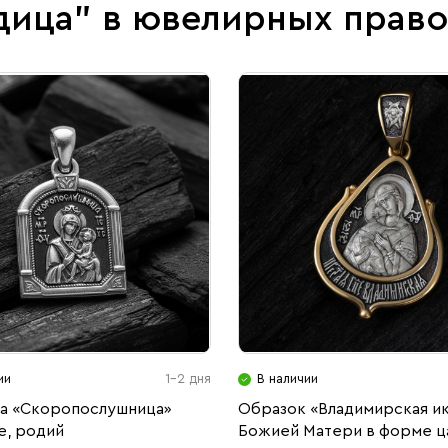
дица" в ювелирных прав
ии
1-2 дня
В наличии
а «Скоропослушница»
Образок «Владимирская и
е, родий
Божией Матери в форме ц