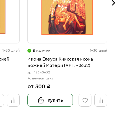
1-30 дней
В наличии
1-30 дней
В н
жией
Икона Елеуса Киккская икона
Икона
Божией Матери (АРТ.м0632)
Матер
арт. 123м0632
арт. 123
Розничная цена
Розничн
от 300 ₽
от 3
Купить