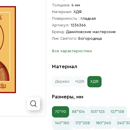
Толщина:
4 мм
Материал:
ХДФ
Поверхность :
гладкая
Артикул:
1236366
Бренд:
Даниловские мастерские
Лик Святого:
Богородица
Все характеристики
Материал
Дерево
МДФ
ХДФ
Размеры, мм
70*90
88*104
105*125
127*158
140*180
172*208
180*240
240*3