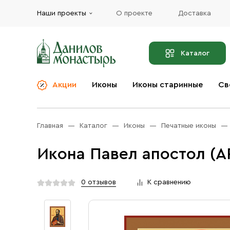
Наши проекты
О проекте
Доставка
Каталог
Акции
Иконы
Иконы старинные
Св
О компании
Благовония
Бренды
Богослужебная и
Главная
Каталог
Иконы
Печатные иконы
Церковная утварь
Доставка
Иконы
Икона Павел апостол (А
Услуги
Масло
Акции
Оплата
0 отзывов
К сравнению
Православные подарки
Контакты
Разное