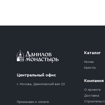
Условия доставки
Приобретённый товар доставляется до подъезд
доставка осуществляется до ближайшего мест
дорожного движения. Если на территории ме
стоимость въезда транспортного средства.
Каталог
Иконы
Кресты
Центральный офис
Компания
г. Москва, Даниловский вал 22
О проекте
Доставка
Строительст
Принимаем к оплате