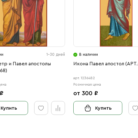
ии
1-30 дней
В наличии
етр и Павел апостолы
Икона Павел апостол (АРТ.
68)
8
арт. 1236482
цена
Розничная цена
 ₽
от 300 ₽
Купить
Купить