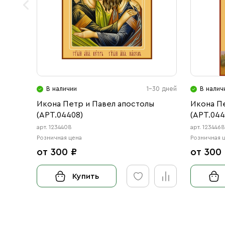
В наличии
1-30 дней
В налич
Икона Петр и Павел апостолы
Икона П
(АРТ.04408)
(АРТ.044
арт. 1234408
арт. 123446
Розничная цена
Розничная 
от 300 ₽
от 300
Купить