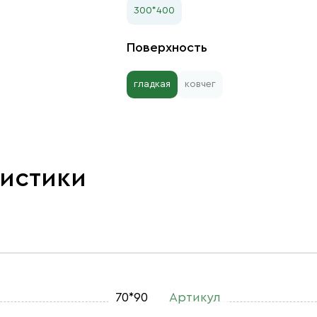
300*400
Поверхность
гладкая
ковчег
ристики
70*90
Артикул