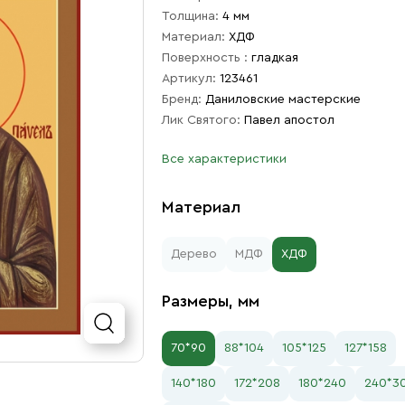
Толщина:
4 мм
Материал:
ХДФ
Поверхность :
гладкая
Артикул:
123461
Бренд:
Даниловские мастерские
Лик Святого:
Павел апостол
Все характеристики
Материал
Дерево
МДФ
ХДФ
Размеры, мм
70*90
88*104
105*125
127*158
140*180
172*208
180*240
240*3