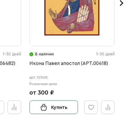
1-30 дней
В наличии
1-30 дней
В н
06482)
Икона Павел апостол (АРТ.00418)
Икона
(АРТ.
арт. 123418
арт. 12
Розничная цена
Розничн
от 300 ₽
от 3
Купить