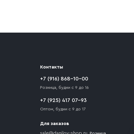
ают препятствия для подъезда автомобиля,
 разгрузки товара и не нарушает правила
то Покупателю необходимо компенсировать
Контакты
+7 (916) 868-10-00
Розница, будни с 9 до 16
+7 (925) 417 07-93
Оптом, будни с 9 до 17
Для заказов
sale@danilov-shop.ru
, Розница