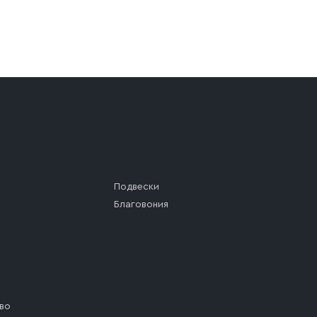
а (калитки дачи или ворот частного дома). Если возник
а, которое максимально близко к месту запланированной
ста назначения доставки предусмотрен платный въезд, 
Подвески
Благовония
во