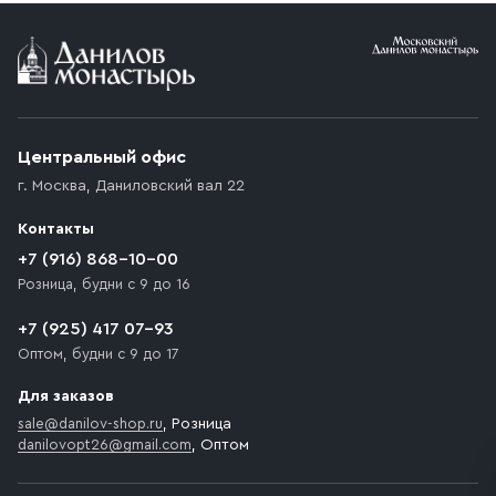
Условия доставки
Приобретённый товар доставляется до подъезда
(калитки дачи или ворот частного дома). Если
возникают препятствия для подъезда автомобиля,
Центральный офис
доставка осуществляется до ближайшего места,
г. Москва
,
Даниловский вал 22
которое максимально близко к месту запланированной
разгрузки товара и не нарушает правила дорожного
Контакты
движения. Если на территории места назначения
доставки предусмотрен платный въезд, то Покупателю
+7 (916) 868-10-00
необходимо компенсировать стоимость въезда
Розница, будни с 9 до 16
транспортного средства.
+7 (925) 417 07-93
Оптом, будни с 9 до 17
Для заказов
sale@danilov-shop.ru
, Розница
danilovopt26@gmail.com
, Оптом