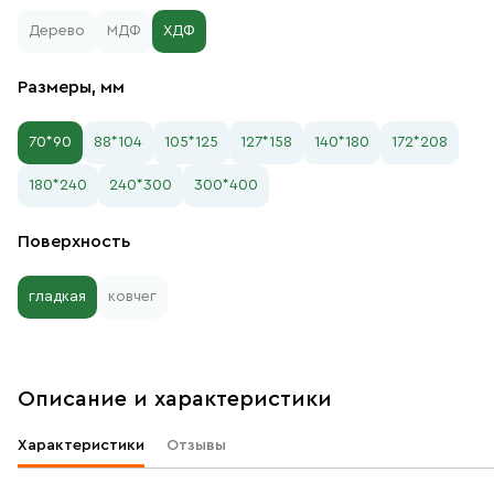
Дерево
МДФ
ХДФ
Размеры, мм
70*90
88*104
105*125
127*158
140*180
172*208
180*240
240*300
300*400
Поверхность
гладкая
ковчег
Описание и характеристики
Характеристики
Отзывы