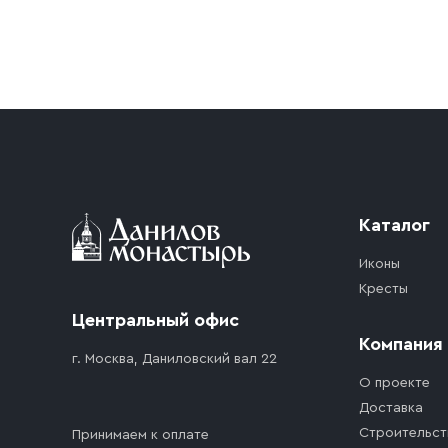
Условия доставки
Приобретённый товар доставляется до подъезд
доставка осуществляется до ближайшего мест
дорожного движения. Если на территории ме
стоимость въезда транспортного средства.
Каталог
Иконы
Кресты
Центральный офис
Компания
г. Москва, Даниловский вал 22
О проекте
Доставка
Строительст
Принимаем к оплате