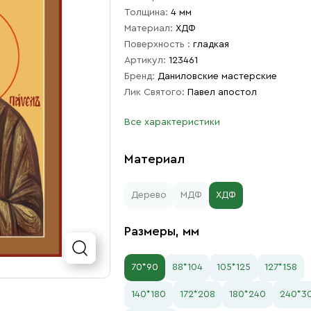
Толщина:
4 мм
Материал:
ХДФ
Поверхность :
гладкая
Артикул:
123461
Бренд:
Даниловские мастерские
Лик Святого:
Павел апостол
Все характеристики
Материал
Дерево
МДФ
ХДФ
Размеры, мм
70*90
88*104
105*125
127*158
140*180
172*208
180*240
240*3