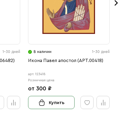
1-30 дней
В наличии
1-30 дней
В н
06482)
Икона Павел апостол (АРТ.00418)
Икона
(АРТ.
арт. 123418
арт. 12
Розничная цена
Розничн
от 300 ₽
от 3
Купить