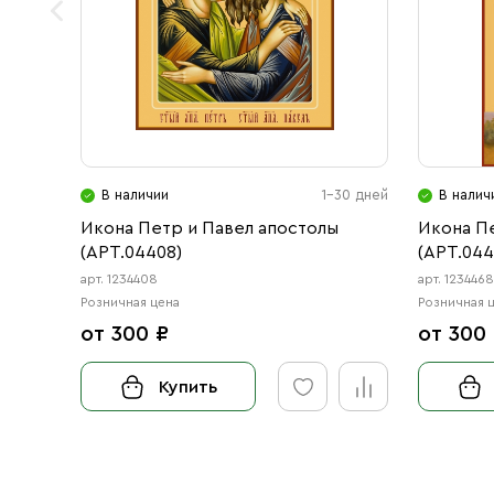
В наличии
1-30 дней
В налич
Икона Петр и Павел апостолы
Икона П
(АРТ.04408)
(АРТ.044
арт. 1234408
арт. 123446
Розничная цена
Розничная 
от 300 ₽
от 300
Купить