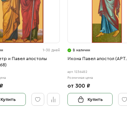
ии
1-30 дней
В наличии
етр и Павел апостолы
Икона Павел апостол (АРТ.
68)
8
арт. 1236482
цена
Розничная цена
 ₽
от 300 ₽
Купить
Купить