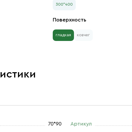
300*400
Поверхность
гладкая
ковчег
ристики
70*90
Артикул