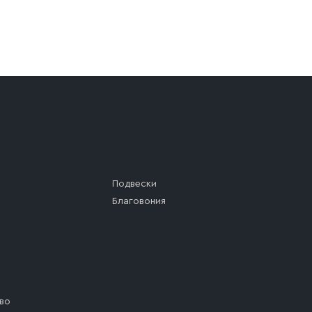
а (калитки дачи или ворот частного дома). Если возник
а, которое максимально близко к месту запланированной
ста назначения доставки предусмотрен платный въезд, 
Подвески
Благовония
во