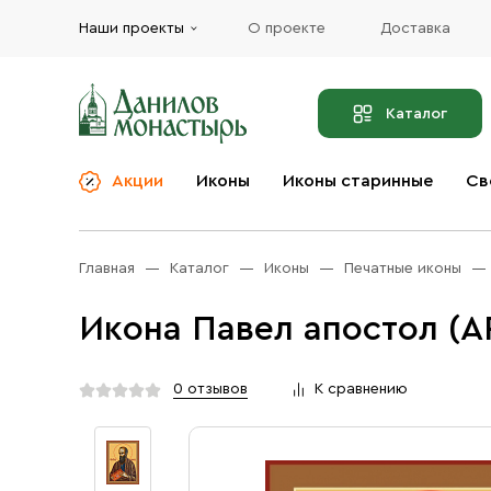
Наши проекты
О проекте
Доставка
Каталог
Акции
Иконы
Иконы старинные
Св
О компании
Благовония
Бренды
Богослужебная и
Главная
Каталог
Иконы
Печатные иконы
Церковная утварь
Доставка
Иконы
Икона Павел апостол (А
Услуги
Масло
Акции
Оплата
0 отзывов
К сравнению
Православные подарки
Контакты
Разное