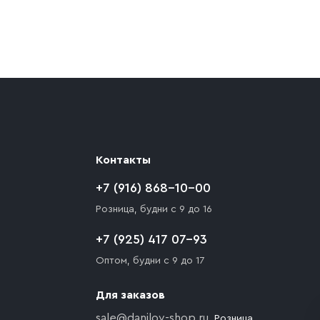
ают препятствия для подъезда автомобиля,
 разгрузки товара и не нарушает правила
то Покупателю необходимо компенсировать
Контакты
+7 (916) 868-10-00
Розница, будни с 9 до 16
+7 (925) 417 07-93
Оптом, будни с 9 до 17
Для заказов
sale@danilov-shop.ru
, Розница