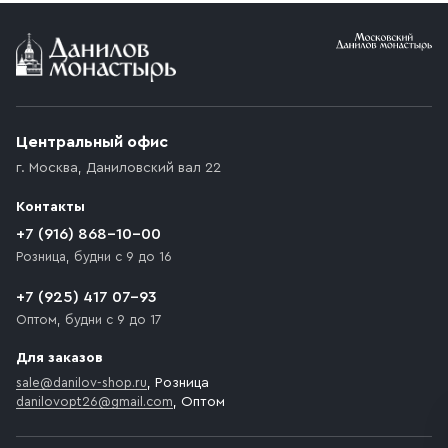
Условия доставки
Приобретённый товар доставляется до подъезда
(калитки дачи или ворот частного дома). Если
возникают препятствия для подъезда автомобиля,
Центральный офис
доставка осуществляется до ближайшего места,
г. Москва
,
Даниловский вал 22
которое максимально близко к месту запланированной
разгрузки товара и не нарушает правила дорожного
Контакты
движения. Если на территории места назначения
доставки предусмотрен платный въезд, то Покупателю
+7 (916) 868-10-00
необходимо компенсировать стоимость въезда
Розница, будни с 9 до 16
транспортного средства.
+7 (925) 417 07-93
Оптом, будни с 9 до 17
Для заказов
sale@danilov-shop.ru
, Розница
danilovopt26@gmail.com
, Оптом