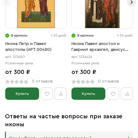
В наличии
1-30 дней
В наличии
1-30 дней
Икона Петр и Павел
Икона Павел апостол и
апостолы (АРТ.00480)
Гавриил архангел, деисус
(АРТ.04424)
арт. 123480
арт. 1234424
Розничная цена
Розничная цена
от 300 ₽
от 300 ₽
0 отзывов
0 отзывов
Купить
Купить
Ответы на частые вопросы при заказе
иконы