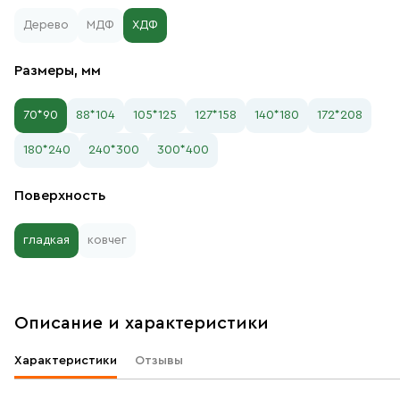
Дерево
МДФ
ХДФ
Размеры, мм
70*90
88*104
105*125
127*158
140*180
172*208
180*240
240*300
300*400
Поверхность
гладкая
ковчег
Описание и характеристики
Характеристики
Отзывы