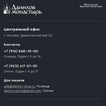
Условия доставки
Приобретённый товар доставляется до подъезда
(калитки дачи или ворот частного дома). Если
возникают препятствия для подъезда автомобиля,
Центральный офис
доставка осуществляется до ближайшего места,
г. Москва
,
Даниловский вал 22
которое максимально близко к месту запланированной
разгрузки товара и не нарушает правила дорожного
Контакты
движения. Если на территории места назначения
доставки предусмотрен платный въезд, то Покупателю
+7 (916) 868-10-00
необходимо компенсировать стоимость въезда
Розница, будни с 9 до 16
транспортного средства.
+7 (925) 417 07-93
Оптом, будни с 9 до 17
Для заказов
sale@danilov-shop.ru
, Розница
danilovopt26@gmail.com
, Оптом