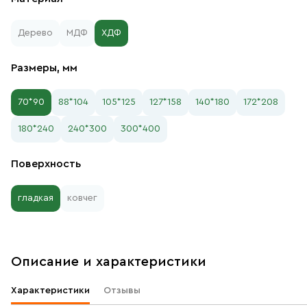
Дерево
МДФ
ХДФ
Размеры, мм
70*90
88*104
105*125
127*158
140*180
172*208
180*240
240*300
300*400
Поверхность
гладкая
ковчег
Описание и характеристики
Характеристики
Отзывы