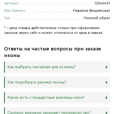
Артикул
123м0451
Лик Святого
Рафаи́ла (Вишнякова)
Тип
Поясной образ
* – цена товара действительна только при оформлении
заказов через сайт и может отличаться от цены в лавках.
Ответы на частые вопросы при заказе
иконы
Как выбрать материал для основы?
Мы изготавливаем иконы на трёх разных видах досок:
Как подобрать размер иконы?
Дерево. Наиболее прочный и качественный материал,
который гарантирует долговечность иконы.
Никаких строгих правил по тому, какого размера
Какие есть стандартные размеры икон?
МДФ. Ламинированная древесно-стружечная плита —
должна быть икона, нет. Все зависит от Вашего желания
более бюджетный материал, чуть уступающий
и места, куда она будет помещена. Если у Вас дома есть
дереву в прочности. Тем не менее, внешнего отличия
88х104 мм
иконостас, можно ориентироваться на него.
Сколько времени занимает производство?