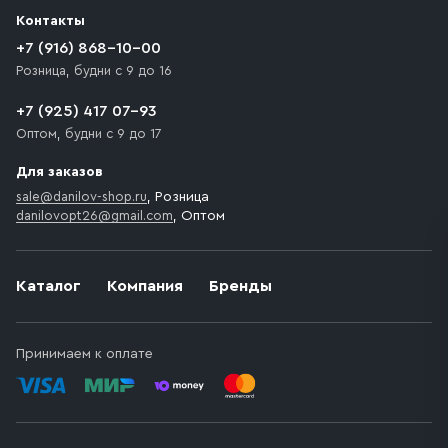
разгрузки товара и не нарушает правила дорожного
Контакты
движения. Если на территории места назначения
доставки предусмотрен платный въезд, то Покупателю
+7 (916) 868-10-00
необходимо компенсировать стоимость въезда
Розница, будни с 9 до 16
транспортного средства.
+7 (925) 417 07-93
Оптом, будни с 9 до 17
Для заказов
sale@danilov-shop.ru
, Розница
danilovopt26@gmail.com
, Оптом
Каталог
Компания
Бренды
Принимаем к оплате