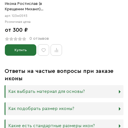
Икона Ростислав (в
Крещении Михаил)
Мстиславич Киевский,
арт. 123м0593
Смоленский благоверный
Розничная цена
князь (АРТ.м0593)
от 300 ₽
0 отзывов
Купить
Ответы на частые вопросы при заказе
иконы
Как выбрать материал для основы?
Мы изготавливаем иконы на трёх разных видах досок:
Как подобрать размер иконы?
Дерево. Наиболее прочный и качественный материал,
который гарантирует долговечность иконы.
Никаких строгих правил по тому, какого размера
Какие есть стандартные размеры икон?