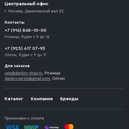
возникают препятствия для подъезда автомобиля,
Центральный офис
доставка осуществляется до ближайшего места,
г. Москва
,
Даниловский вал 22
которое максимально близко к месту запланированной
разгрузки товара и не нарушает правила дорожного
Контакты
движения. Если на территории места назначения
доставки предусмотрен платный въезд, то Покупателю
+7 (916) 868-10-00
необходимо компенсировать стоимость въезда
Розница, будни с 9 до 16
транспортного средства.
+7 (925) 417 07-93
Оптом, будни с 9 до 17
Для заказов
sale@danilov-shop.ru
, Розница
danilovopt26@gmail.com
, Оптом
Каталог
Компания
Бренды
Принимаем к оплате