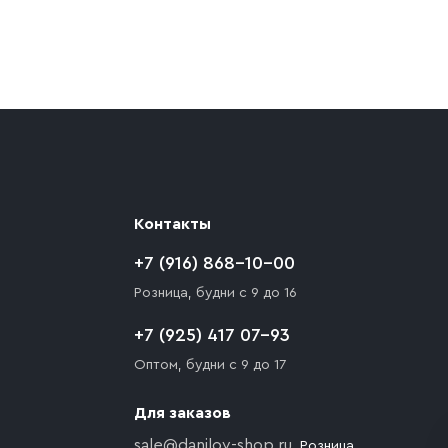
ают препятствия для подъезда автомобиля,
 разгрузки товара и не нарушает правила
то Покупателю необходимо компенсировать
Контакты
+7 (916) 868-10-00
Розница, будни с 9 до 16
+7 (925) 417 07-93
Оптом, будни с 9 до 17
Для заказов
sale@danilov-shop.ru
, Розница