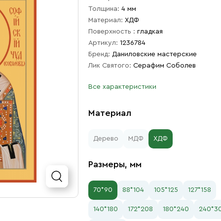
Толщина:
4 мм
Материал:
ХДФ
Поверхность :
гладкая
Артикул:
1236784
Бренд:
Даниловские мастерские
Лик Святого:
Серафим Соболев
Все характеристики
Материал
Дерево
МДФ
ХДФ
Размеры, мм
70*90
88*104
105*125
127*158
140*180
172*208
180*240
240*3