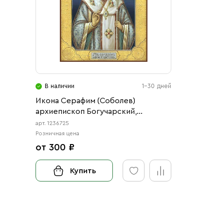
В наличии
1-30 дней
Икона Серафим (Соболев)
архиепископ Богучарский,
святитель (АРТ.06725)
арт. 1236725
Розничная цена
от 300 ₽
Купить