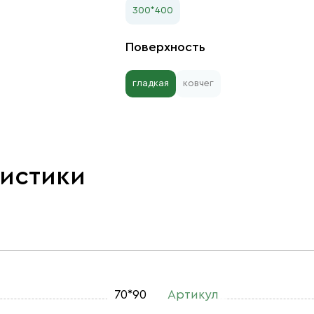
300*400
Поверхность
гладкая
ковчег
ристики
70*90
Артикул