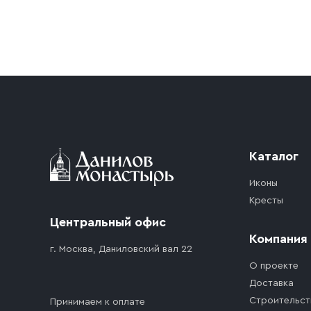
Условия доставки
Приобретённый товар доставляется до подъезд
доставка осуществляется до ближайшего мест
дорожного движения. Если на территории ме
стоимость въезда транспортного средства.
Каталог
Иконы
Кресты
Центральный офис
Компания
г. Москва, Даниловский вал 22
О проекте
Доставка
Строительст
Принимаем к оплате