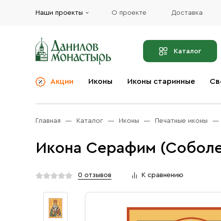
Наши проекты
О проекте
Доставка
Каталог
Акции
Иконы
Иконы старинные
Св
О компании
Благовония
Бренды
Богослужебная и
Главная
Каталог
Иконы
Печатные иконы
Церковная утварь
Доставка
Иконы
Икона Серафим (Соболев
Услуги
Масло
Акции
Оплата
0 отзывов
К сравнению
Православные подарки
Контакты
Разное