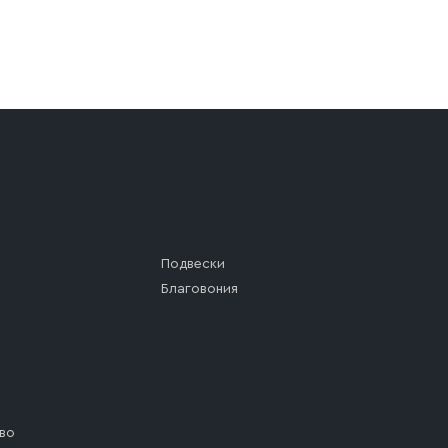
а (калитки дачи или ворот частного дома). Если возник
а, которое максимально близко к месту запланированной
ста назначения доставки предусмотрен платный въезд, 
Подвески
Благовония
во