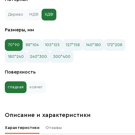
Дерево
МДФ
ХДФ
Размеры, мм
70*90
88*104
105*125
127*158
140*180
172*208
180*240
240*300
300*400
Поверхность
гладкая
ковчег
Описание и характеристики
Характеристики
Отзывы