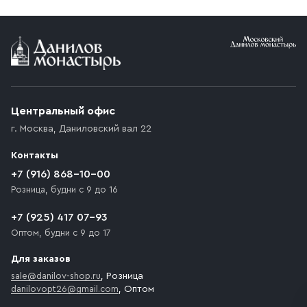
Условия доставки
Приобретённый товар доставляется до подъезда
(калитки дачи или ворот частного дома). Если
возникают препятствия для подъезда автомобиля,
Центральный офис
доставка осуществляется до ближайшего места,
г. Москва
,
Даниловский вал 22
которое максимально близко к месту запланированной
разгрузки товара и не нарушает правила дорожного
Контакты
движения. Если на территории места назначения
доставки предусмотрен платный въезд, то Покупателю
+7 (916) 868-10-00
необходимо компенсировать стоимость въезда
Розница, будни с 9 до 16
транспортного средства.
+7 (925) 417 07-93
Оптом, будни с 9 до 17
Для заказов
sale@danilov-shop.ru
, Розница
danilovopt26@gmail.com
, Оптом