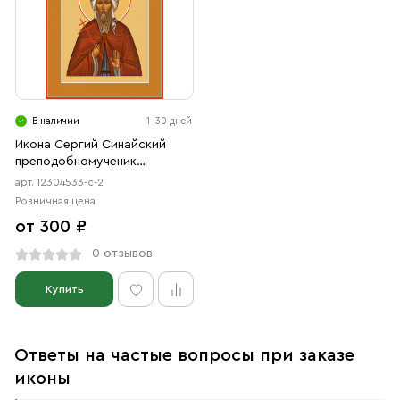
В наличии
1-30 дней
Икона Сергий Синайский
преподобномученик
(АРТ.04533-с-2)
арт. 12304533-с-2
Розничная цена
от 300 ₽
0 отзывов
Купить
Ответы на частые вопросы при заказе
иконы